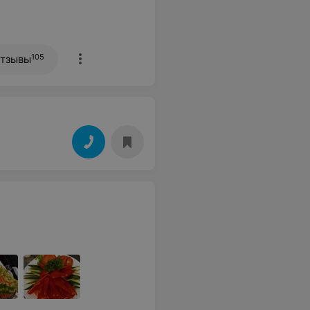
105
тзывы