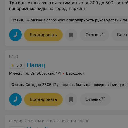
Три банкетных зала вместимостью от 300 до 500 госте
панорамные виды на город, паркинг.
Отзыв
.
Выражаем огромную благодарность руководству и персоналу Дворца Республики за высокий уровень организации при проведении свадьбы наших детей 16 сентября 2017 г. Хочется отметить великолепный классический интерьер зала, светлое и просторное помещение, вкусные и оригинально оформленные блюда, которые подавались вовремя и соответствующую культуру обслуживания. Все сотрудники вежливы, любезны и доброжелательны, действительно профессионалы своего дела.Особую признательность выражаем Барковской Нине Степановне – за помощь в подготовке к мероприятию (рекомендации по 
3
Бронировать
Отзывы
Все 
КАФЕ
Палац
3.0
Минск, пл. Октябрьская, 1/1
Выходной
Отзыв
.
Сегодня 27.05.17 довелось быть на праздновании дня рождения в кафе "Палац". Красивое место, интерьер подходящий для мероприятий и торжеств. Мне бы хотелось выделить работу администратора и официантов. Вкусная еда - важна, но я прихожу за сервисом, за обслу
12
Бронировать
Отзывы
СТУДИЯ КРАСОТЫ И РЕКОНСТРУКЦИИ ВОЛОС