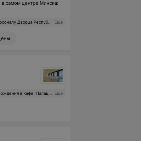
й в самом центре Минска:
меню, количеству блюд); шеф-повару –за безупречность приготовления блюд; Андрею Александровичу– за содействие в решении организационных вопросов и подготовке зала к банкету. Воспоминания об этом дне у нас и наших гостей остались самые теплые!
Еще
цены
живанием, за вниманием. Сотрудники кафе профессиональны, внимательны, неподдельно доброжелательны. Спасибо вам.
Еще