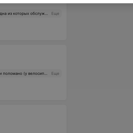
е обеспечить нормальную сдачу/продажу. Атасс!!!! Зачем вообще строили?? Показывали бы диафильмы в сельском клубе!!!
Еще
ь. Мы остались с неприятными впечатлениями, я не посоветую его друзьям/знакомым,наведите порядки, а не просто берите деньги за билеты. Очень обидно за потраченные деньги и время.
Еще