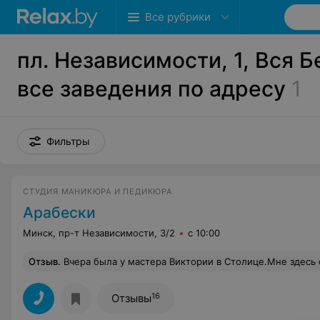
Все рубрики
пл. Независимости, 1, Вся Б
все заведения по адресу
1
Фильтры
СТУДИЯ МАНИКЮРА И ПЕДИКЮРА
Арабески
Минск, пр-т Независимости, 3/2
с 10:00
Отзыв
.
Вчера была у мастера Виктории в Столице.Мне здесь очень нравится.Маникюр держится -пошла 2 неделя,я делала маникюр с шелаком. Выбор есть даже в ароматах кре
16
Отзывы