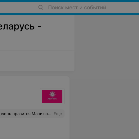
Поиск мест и событий
еларусь -
мов -что очень удивляет относительно цен.Вика,спасибо за ваши ручки!
Еще