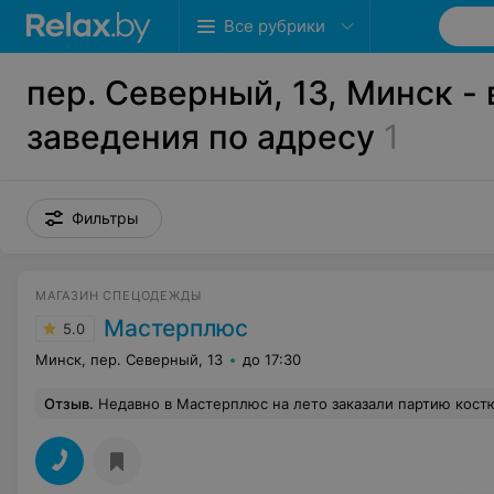
Все рубрики
пер. Северный, 13, Минск - 
заведения по адресу
1
Фильтры
МАГАЗИН СПЕЦОДЕЖДЫ
Мастерплюс
5.0
Минск, пер. Северный, 13
до 17:30
Отзыв
.
Недавно в Мастерплюс на лето заказали партию костюмов. Сотрудничали впервые, нам их посоветовали, поэтому и обратились к ним. Не пожалели. Цены нормальные. За такой костюм оптом мы заплатили, могу сказать, не много, по сравнению с другими компаниями, у которых мы покупали раньше. Очень хор