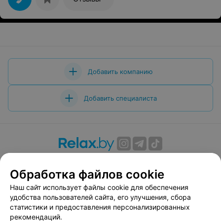
Добавить компанию
Добавить специалиста
О проекте
Новости проекта
Размещение рекламы
Обработка файлов cookie
Вакансии
Публичный договор
Способы оплаты
Публичный договор по использованию сервиса
Наш сайт использует файлы cookie для обеспечения
«Афиша»
удобства пользователей сайта, его улучшения, сбора
статистики и предоставления персонализированных
Пользовательское соглашение
рекомендаций.