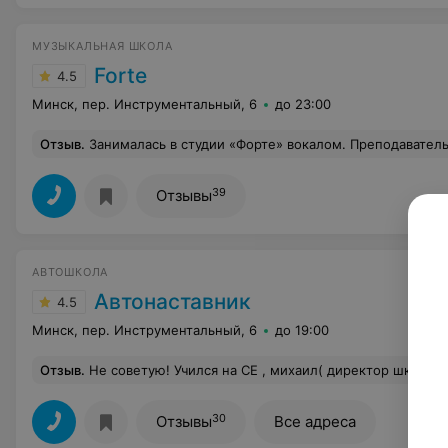
МУЗЫКАЛЬНАЯ ШКОЛА
Forte
4.5
Минск, пер. Инструментальный, 6
до 23:00
Отзыв
.
Занималась в студии «Форте» вокалом. Преподаватель - настоящий профессионал, показал все возможности моего голоса, раскрепостил меня. Администраторы очень приветливые 
39
Отзывы
АВТОШКОЛА
Автонаставник
4.5
Минск, пер. Инструментальный, 6
до 19:00
Отзыв
.
Не советую! Учился на СЕ , михаил( директор школы) как наставник ни о чем! Машина «гроб на колесах» в город так
30
Отзывы
Все адреса