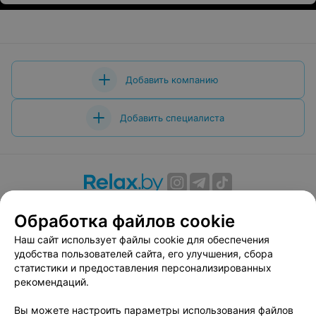
Добавить компанию
Добавить специалиста
О проекте
Новости проекта
Размещение рекламы
Обработка файлов cookie
Вакансии
Публичный договор
Способы оплаты
Наш сайт использует файлы cookie для обеспечения
Публичный договор по использованию сервиса
удобства пользователей сайта, его улучшения, сбора
«Афиша»
статистики и предоставления персонализированных
Пользовательское соглашение
рекомендаций.
Написать в поддержку
Вы можете настроить параметры использования файлов