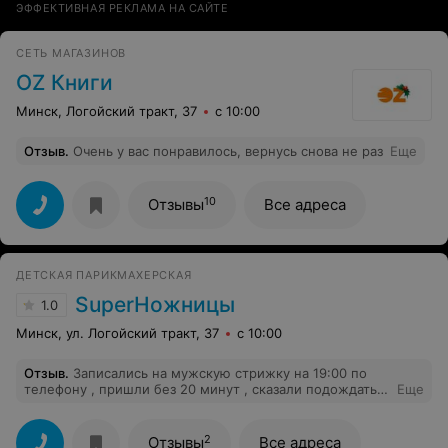
ЭФФЕКТИВНАЯ РЕКЛАМА НА САЙТЕ
СЕТЬ МАГАЗИНОВ
OZ Книги
Минск, Логойский тракт, 37
с 10:00
Отзыв
.
Очень у вас понравилось, вернусь снова не раз
Еще
10
Отзывы
Все адреса
ДЕТСКАЯ ПАРИКМАХЕРСКАЯ
SuperНожницы
1.0
Минск, ул. Логойский тракт, 37
с 10:00
Отзыв
.
Записались на мужскую стрижку на 19:00 по
телефону , пришли без 20 минут , сказали подождать
Еще
до 19:00. Повторно пришли в 18:50 , сказали «ну
погуляйте, мы взяли ребенка без очереди». С
маленьким ребенком на руках мы должны погулять
2
Отзывы
Все адреса