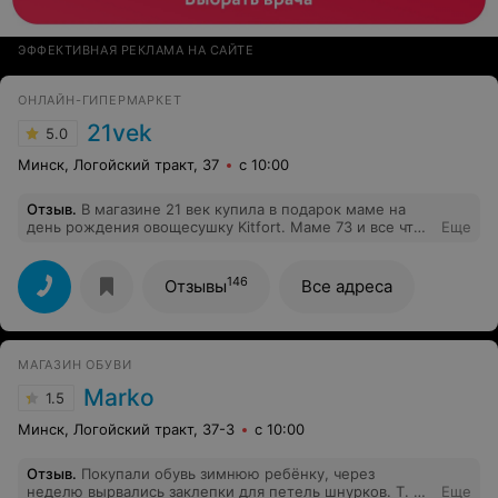
ЭФФЕКТИВНАЯ РЕКЛАМА НА САЙТЕ
ОНЛАЙН-ГИПЕРМАРКЕТ
21vek
5.0
Минск, Логойский тракт, 37
с 10:00
Отзыв
.
В магазине 21 век купила в подарок маме на
день рождения овощесушку Kitfort. Маме 73 и все что
Еще
связано с электронным управлением у неё вызывает
массу негативных эмоций и не желание со всем этим
разбираться. То с овощесушкой разобралась
146
Отзывы
Все адреса
самостоятельно и сказала что она очень проста в
обращении. Теперь сушит всё подряд, а ещё она любит
собирать травы и раньше сушка трав для неё была
квестом. Вобщем-то мама очень рада нашему подарку,
МАГАЗИН ОБУВИ
а нам приятно радовать родного человека
Marko
1.5
Минск, Логойский тракт, 37-3
с 10:00
Отзыв
.
Покупали обувь зимнюю ребёнку, через
неделю вырвались заклепки для петель шнурков. Т. К.
Еще