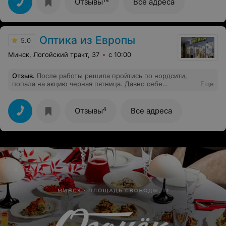
Отзывы
Все адреса
Оптика из Европы
5.0
Минск, Логойский тракт, 37
с 10:00
Отзыв
.
После работы решила пройтись по нордсити,
попала на акцию черная пятница. Давно себе
Еще
присматривала Escada, а со скидкой 50% поняла, что
точно надо брать!) Модель оправы крутая, сервисом
салона довольна.
4
Отзывы
Все адреса