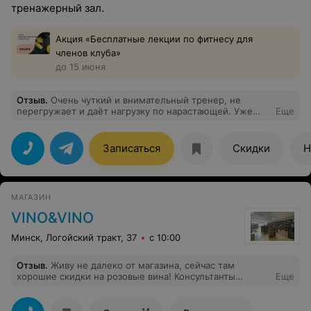
тренажерный зал.
Акция «Бесплатные лекции по фитнесу для
членов клуба»
до 15 июня
Отзыв
.
Очень чуткий и внимательный тренер, не
перегружает и даёт нагрузку по нарастающей. Уже
Еще
хожу к ней несколько месяцев на коррекционные
тренировки, в результате у меня ушли боли в суставах
и постоянные спазмы и зажимы. Сейчас выходим на
Записаться
Скидки
Н
похудение. Уверена что все получится! Всем
рекомендую Машу как квалифицированного и
приятного тренера, который работает на результат, но
без насилия. ☺️
МАГАЗИН
VINO&VINO
Минск, Логойский тракт, 37
с 10:00
Отзыв
.
Живу не далеко от магазина, сейчас там
хорошие скидки на розовые вина! Консультанты
Еще
скромные, но опытные, хорошо разбираются в вине,
так держать!
14