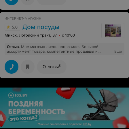
ИНТЕРНЕТ-МАГАЗИН
Дом посуды
5.0
Минск, Логойский тракт, 37
с 10:00
Отзыв
.
Мне магазин очень понравился.Большой
ассортимент товара, компетентные продавцы и
Еще
приятные цены (мне сделали 5-ти процентную скидку,
т.к. я не первый раз делаю покупки в этом магазине ).
Могу сказать, что из приобретенных товаров (это
5
Отзывы
термос для еды, термокружка и сковорода) мне все
очень нравиться!!!Рекомендую!