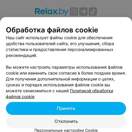
О проекте
Новости проекта
Размещение рекламы
Обработка файлов cookie
Вакансии
Публичный договор
Способы оплаты
Публичный договор по использованию сервиса
Наш сайт использует файлы cookie для обеспечения
«Афиша»
удобства пользователей сайта, его улучшения, сбора
статистики и предоставления персонализированных
Пользовательское соглашение
рекомендаций.
Написать в поддержку
Вы можете настроить параметры использования файлов
Связаться по вопросам сотрудничества
cookie или изменить свое согласие в более позднее время.
Написать руководителю relax.by
Для получения дополнительной информации о целях,
Персональные настройки cookie
сроках и порядке использования файлов cookie вы
можете ознакомиться с нашей
Политикой обработки
Обработка персональных данных
файлов cookie
Принять
© 2026 ООО «Артокс Лаб», УНП 191700409, регистрирующий орган -
Отклонить
Минский горисполком
| 220012, Республика Беларусь, г. Минск,
улица Толбухина, 2, пом. 16 | info@relax.by
Персональные настройки Cookie