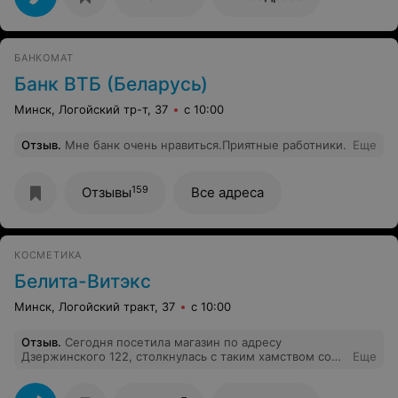
минут так 40. Отвратительное отношение к клиентам!
Попросили книгу жалоб и предложений , дали просто
тетрадь, не пронумерована не прошнурована , чисто
книга для заметок . Поражаюсь наглости и
БАНКОМАТ
беспордонности персонала! Никому не рекомендую
данную парикмахерскую и никогда не вернусь! Фу
Банк ВТБ (Беларусь)
Минск, Логойский тр-т, 37
с 10:00
Отзыв
.
Мне банк очень нравиться.Приятные работники.
Еще
159
Отзывы
Все адреса
КОСМЕТИКА
Белита-Витэкс
Минск, Логойский тракт, 37
с 10:00
Отзыв
.
Сегодня посетила магазин по адресу
Дзержинского 122, столкнулась с таким хамством со
Еще
стороны кассира -продавца ( Елизаветы),что это не
только отбило у меня какое-то настроение перед