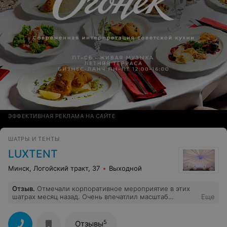
ЭФФЕКТИВНАЯ РЕКЛАМА НА САЙТЕ
ШАТРЫ И ТЕНТЫ
LUXTENT
Минск, Логойский тракт, 37
Выходной
Отзыв
.
Отмечали корпоративное мероприятие в этих
шатрах месяц назад. Очень впечатлил масштаб
Еще
конструкций. Всё продумано, стены закрываются, свет
внутри красивый был, плазменные экраны. Несмотря
на дождь, праздник удался на ура! Спасибо!
5
Отзывы