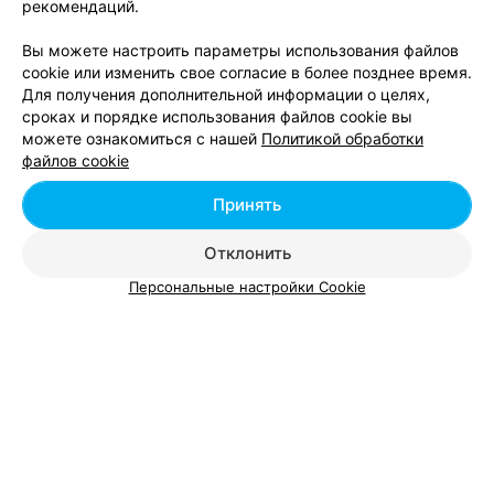
рекомендаций.
На сказанное что постоянный покупатель , что йогурт
вскрыт , а не поврежден как либо . Лучше бы не
звонил ! Её переговорить не возможно ! Ей слово она
Вы можете настроить параметры использования файлов
десять в ответ , это не мы , этого не может быть и т.д .
cookie или изменить свое согласие в более позднее время.
МАГАЗИН ВЕЛОСИПЕДОВ
Хотя достаточно было бы извиниться и всё , даже
Для получения дополнительной информации о целях,
возвращаться в магазин не хотелось из за этого , но
Velobike
после такого разговора пусть люди знают какое
сроках и порядке использования файлов cookie вы
отношение в этом магазине к клиентам!
Минск, Игуменский тракт, 26
до 18:00
можете ознакомиться с нашей
Политикой обработки
файлов cookie
Все адреса
Принять
Отклонить
Персональные настройки Cookie
Добавить компанию
Добавить специалиста