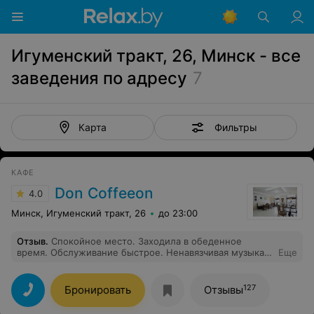
Игуменский тракт, 26, Минск - все
заведения по адресу
7
Фильтры
Карта
КАФЕ
Don Coffeeon
4.0
Минск, Игуменский тракт, 26
до 23:00
Отзыв
.
Спокойное место. Заходила в обеденное
время. Обслуживание быстрое. Ненавязчивая музыка.
Еще
Брала салат с говядиной и свинину с кус-кусом. У
всего сбалансированный вкус. Необычно было увидеть
морковь альденте к гарниру и высушенную зелень в
127
Бронировать
Отзывы
качестве украшения. Приготовлено с душой, на мой
взгляд. Чай подают с печенюшкой. Однозначно