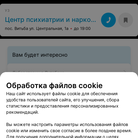
УЗ
Центр психиатрии и наркологии
пос. Витьба ул. Центральная, 1а
до 19:00
Вам будет интересно
Лаборатории в Витебске
Обработка файлов cookie
Лечебный массаж тела в Витебске
Наш сайт использует файлы cookie для обеспечения
удобства пользователей сайта, его улучшения, сбора
статистики и предоставления персонализированных
Педиатрия в Витебске
рекомендаций.
Вы можете настроить параметры использования файлов
cookie или изменить свое согласие в более позднее время.
Для получения дополнительной информации о целях,