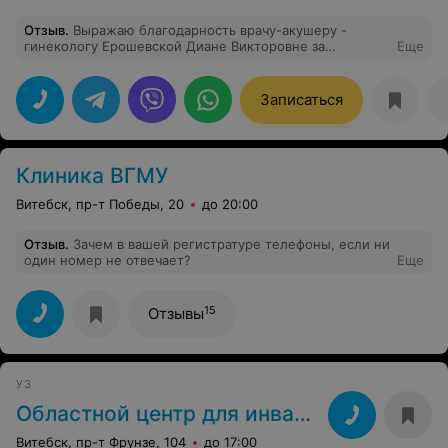
Отзыв
.
Выражаю благодарность врачу-акушеру -
гинекологу Ерошевской Диане Викторовне за
Еще
проведенные необходимые обследования, за
внимание и четкие рекомендации. Чувствовала себя
на приёме очень комфортно.
Записаться
Клиника ВГМУ
Витебск, пр-т Победы, 20
до 20:00
Отзыв
.
Зачем в вашей регистратуре телефоны, если ни
один номер не отвечает?
Еще
15
Отзывы
УЗ
Областной центр для инвалидов
Витебск, пр-т Фрунзе, 104
до 17:00