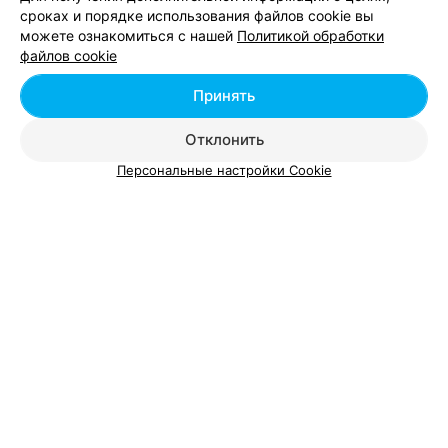
сроках и порядке использования файлов cookie вы
можете ознакомиться с нашей
Политикой обработки
Добавить компанию
файлов cookie
Добавить специалиста
Принять
Отклонить
Персональные настройки Cookie
О проекте
Новости проекта
Размещение рекламы
Вакансии
Публичный договор
Способы оплаты
Публичный договор по использованию сервиса
«Афиша»
Пользовательское соглашение
Написать в поддержку
Связаться по вопросам сотрудничества
Написать руководителю relax.by
Персональные настройки cookie