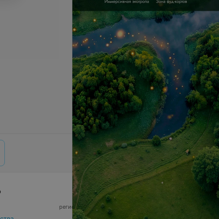
р
© 2026 ООО «Артокс Лаб», УНП 191700409,
регистрирующий орган - Минский горисполком
|
220012, Республика Беларусь, г. Минск,
ства