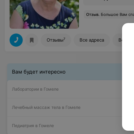
Отзыв
.
Большое Вам спасибо. Не употре
7
Отзывы
Все адреса
Все ц
Вам будет интересно
Лаборатории в Гомеле
Лечебный массаж тела в Гомеле
Педиатрия в Гомеле