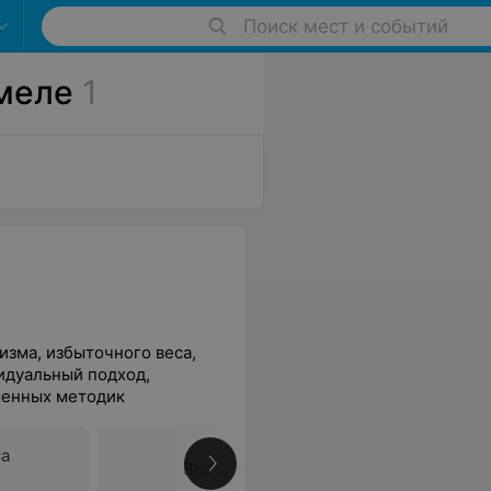
Поиск мест и событий
меле
1
изма, избыточного веса,
идуальный подход,
менных методик
ма
Все цены