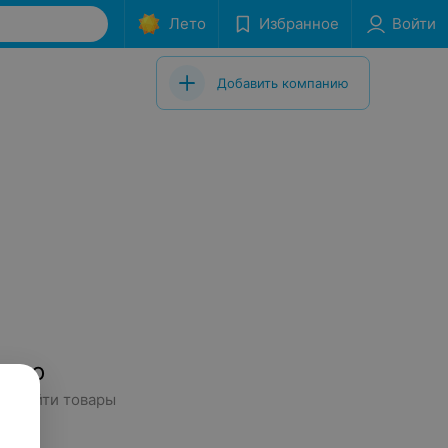
Лето
Избранное
Войти
Добавить компанию
дено
сь найти товары