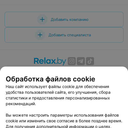
Добавить компанию
Добавить специалиста
О проекте
Новости проекта
Размещение рекламы
Обработка файлов cookie
Вакансии
Публичный договор
Способы оплаты
Публичный договор по использованию сервиса
Наш сайт использует файлы cookie для обеспечения
«Афиша»
удобства пользователей сайта, его улучшения, сбора
статистики и предоставления персонализированных
Пользовательское соглашение
рекомендаций.
Написать в поддержку
Вы можете настроить параметры использования файлов
Связаться по вопросам сотрудничества
cookie или изменить свое согласие в более позднее время.
Написать руководителю relax.by
Для получения дополнительной информации о целях,