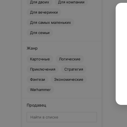
Для двоих
Для компании
Для вечеринки
Для самых маленьких
Для семьи
Жанр
Карточные
Логические
Приключения
Стратегия
Фэнтези
Экономические
Warhammer
Продавец