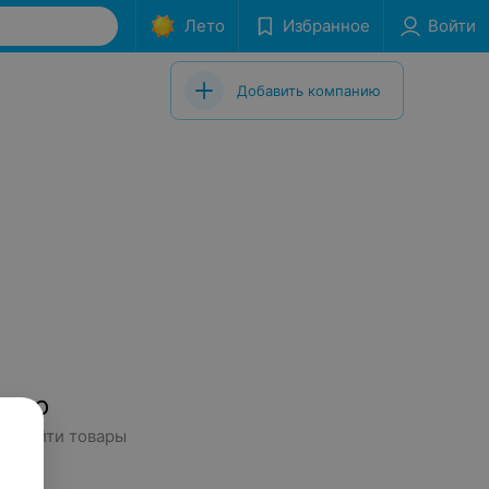
Лето
Избранное
Войти
Добавить компанию
дено
сь найти товары