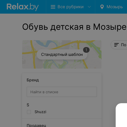
Все рубрики
Мозырь
Обувь детская в Мозыре
По
1
Стандартный шаблон
Бренд
S
Shuzzi
Продавец