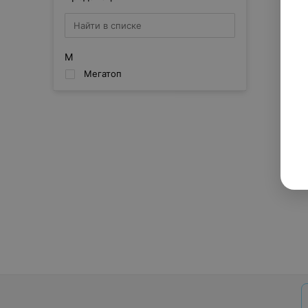
М
Мегатоп
Сбросить