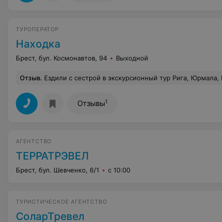
ТУРОПЕРАТОР
Находка
Брест, бул. Космонавтов, 94
Выходной
Отзыв
.
Ездили с сестрой в экскурсионный тур Рига, Юрмала, Вильнюс и очень рады, что именно с этим туроператором. Поездка была отличная, начиная от организации самого тура и заканчивая отелем, в котором мы жили. Все было замечательно. Отдельная благодарность нашему гиду Нине Сергеевне, очень приятны
1
Отзывы
АГЕНТСТВО
ТЕРРАТРЭВЕЛ
Брест, бул. Шевченко, 6/1
с 10:00
ТУРИСТИЧЕСКОЕ АГЕНТСТВО
СоларТревел