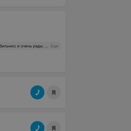
й и позитивный человек, и конечно же нашим водителям. Рекомендуем Находку, с ней Ваш отдых состоится и будет запоминающимся!!!
Еще