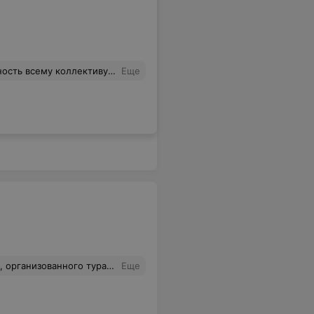
гда обращаюсь при оформлении тура только к нему и всем его советую! Человек на своем месте!
Еще
 сотрудниками и от самой поездки остались самые приятные. Обязательно продолжим сотрудничать с этим турагентством. Всем рекомендую!
Еще