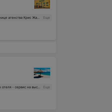
сегда на связи,очень приятно с ней общаться и сотрудничать.ещё раз спасибо ей! Ходатайствую о её поощрении! Считаю, что таких замечательных работников нужно ценить!!!!
Еще
ую всем. Цены- сравнивайте сами, а наша семья выбирает "Интурсервис".
Еще