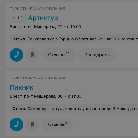
ТУРИСТИЧЕСКАЯ КОМПАНИЯ
Артинтур
1.0
Брест, пр-т Машерова, 17
с 10:00
Отзыв
.
Покупала тур в Турцию.Обратилась он-лайн к консультанту Светлане. Внесла предоплату за бронь, мне сказали, что все документы мне пришлют на почту накануне вылета. Присылают ваучеры, билеты, страховку. Первое,что неприятно удивило--нет договора. На это Светлана ответила :"А зачем он вам--у вас уже билеты на руках!"Зато прислали страховку от невылета, от которой я сразу отказалась,но т.к. Светлана это не учла и все-таки ее оформила ,то когда нужно было полностью рассчитаться за тур Светлана навязчиво пыталась "продать" мне эту страховку. Ей пришлось за свой счет (или за счет фирмы) покрывать данные расходы.Она обвинила меня в том,что это я не нашла время,чтобы заключить с ними договор, отказала
22
Отзывы
Все адреса
ТУРИСТИЧЕСКАЯ КОМПАНИЯ
Пикник
Брест, пр-т Машерова, 30
с 11:00
Отзыв
.
Самое лучше тур агенство у нас в городе!!! Никогда никаких претензий!!! С "Пикником" мой отпуск просто сказка подбирают тур все с соответствием с моими пожеланиями!! Спасибо вам за Вашу работу!!!! Я желаю вам процветания и успехов!!! Мои рекомендации!! Особую благодарность хочу
1
Отзывы