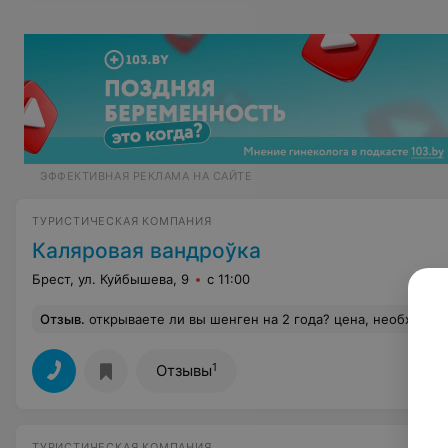
ЭФФЕКТИВНАЯ РЕКЛАМА НА САЙТЕ
ТУРИСТИЧЕСКАЯ КОМПАНИЯ
Каляровая вандроўка
Брест, ул. Куйбышева, 9
с 11:00
Отзыв
.
открываете ли вы шенген на 2 года? цена, необходимые док
1
Отзывы
ТУРИСТИЧЕСКАЯ КОМПАНИЯ