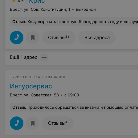
Крис
4.5
Брест, ул. Сов. Конституции, 1
Выходной
Отзыв
.
Хочу выразить огромную благодарность году и сотруднице агенства Крис Жанне,я ездила в прошлом году в Грецию ,собираюсь сейчас ,ранее она как гид ездила с нами в сопровождении В Чехию и Дрезден ,за высокого уровня профессионализм в работе,отличное качество её работы с клиентами,вежливое,тактичное,чуткое общение с клиентами,всегда на связи ,подскажет,поможет даже в свой отпуск человек идёт на встречу и в
22
Отзывы
Все адреса
Ещё 1 адрес
ТУРИСТИЧЕСКАЯ КОМПАНИЯ
Интурсервис
Брест, ул. Советская, 53
с 09:00
Отзыв
.
Приходилось обращаться за визами и помощью оплаты отеля - сервис на высшем уровне. Приятно и вежливо всё расскажут. Остались самые приятные впечатления. Рекоменд
4
Отзывы