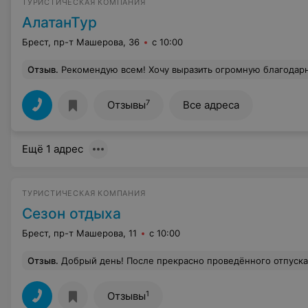
ТУРИСТИЧЕСКАЯ КОМПАНИЯ
АлатанТур
Брест, пр-т Машерова, 36
с 10:00
Отзыв
.
Рекомендую всем! Хочу выразить огромную благодарность всему коллективу "Алатан Тур" в г.Бресте, а особенно Давыдику Юрию Андреевичу! Это грамотный, внимательный, коммуникабельный, харизматичный специалист! Все
7
Отзывы
Все адреса
Ещё 1 адрес
ТУРИСТИЧЕСКАЯ КОМПАНИЯ
Сезон отдыха
Брест, пр-т Машерова, 11
с 10:00
Отзыв
.
Добрый день! После прекрасно проведённого отпуска, организованного турагентством "Сезон отдыха", хочется выразить благодарность! Всё было на высшем уровне. Нам подобрали отличный отель, который превзошел все наши ожидания, организовали трансфер до Львова, так как вылет был оттуда. Впечатления после общения с
1
Отзывы