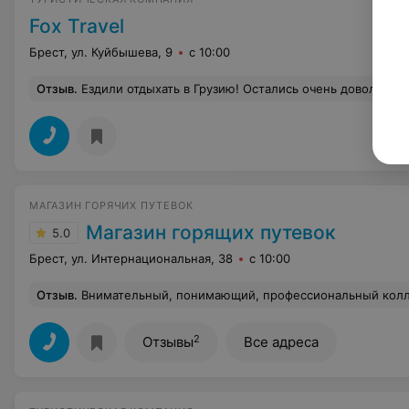
Fox Travel
Брест, ул. Куйбышева, 9
с 10:00
Отзыв
.
Ездили отдыхать в Грузию! Остались очень довольны, обошли почти все турфирмы в Бресте - ФоксТрэвел предложил самые
МАГАЗИН ГОРЯЧИХ ПУТЕВОК
Магазин горящих путевок
5.0
Брест, ул. Интернациональная, 38
с 10:00
Отзыв
.
Внимательный, понимающий, профессиональный коллектив. Спасибо большое Юлии ,Марии. Всё надёжно. Вернулись с подругой с отдыха были в Египте Хургада. Отель хороший, всё понравило
2
Отзывы
Все адреса