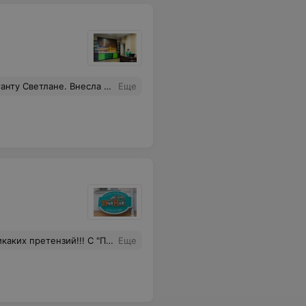
сь отвечать на мои вопросы по туру ,мол у неё уже выходной! А когда мой рейс вернули в Минск из-за треснувшего лобового стекла, она прислала сообщение: свяжитесь с принимающей стороной по поводу трансфера! А за что я плачу агентству,которое "организовывает" тур? Жалобной книги у них не оказалось!
Еще
 выделить Наталье Олехнович, лучший работник которого я когда либо встречала!!!! Я выбираю и буду выбирать только ВАС!!!!
Еще