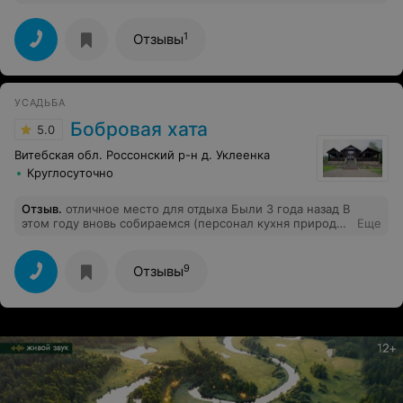
чудесном месте (начало сентября 2018 года) Очень
душевная и располагающая к отдыху обстановка,
удачная рыбалка, очень живописное место. Никаких
1
Отзывы
расхождений с обещанными условиями проживания.
Хозяева очень ответственные и приятные люди.
Надеюсь, что ещё неоднократно будет возможность
отдохнуть в Ельно. Рекомендую, как одно из лучших
УСАДЬБА
мест отдыха в Браславском районе.
Бобровая хата
5.0
Витебская обл. Россонский р-н д. Уклеенка
Круглосуточно
Отзыв
.
отличное место для отдыха Были 3 года назад В
этом году вновь собираемся (персонал кухня природа
Еще
баня рыбалка -супер!!!!!!!!!)
9
Отзывы