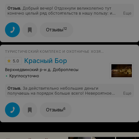
Отзыв
.
Добрый вечер! Отдохнули великолепно тут
конечно целый ряд обстоятельств в нашу пользу: и
Еще
погода, и соседи душевные подобрались, и целый
"пионерлагерь" детей, и конечно же место у вас
волшебное. Все очень понравилось, номер был
12
Отзывы
чистый, очень удивил и порадовал большой
холодильник, за это отдельное спасибо. Персонал
очень приветливый.
ТУРИСТИЧЕСКИЙ КОМПЛЕКС И ОХОТНИЧЬЕ ХОЗЯЙСТВО
Красный Бор
5.0
Верхнедвинский р-н д. Доброплесы
Круглосуточно
Отзыв
.
За действительно небольшие деньги
получаешь на порядок больше всего! Невероятное
Еще
место- видно, что вложено невероятное количество
сил, времени и денег. Это уникальное место,
подобных - единицы. Домик, территория, ресторан,
6
Отзывы
сауна, кинотеатр, обслуживание - все было просто
супер!