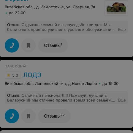
Витебская обл., д. Замосточье, ул. Озерная, 7а
до 22:00
Отзыв
.
Отдыхал с семьей в агроусадьбе три дня. Мы
были очень приятно удивлены уровнем обслуживания
Еще
и воистину дружеской домашней атмосферой, которую
сооздали хозяева агроусадьбы. Дома со всеми
удобствами, укомплектованы всем необходимым, что
1
Отзывы
бы гости чувствовали себя, как дома. Порадовала
настоящая русская баня. На территории имеется
детская площадка и дети все время находят чем себя
занять. Из теплых развлечений: бильярд, тир. В целом
ПАНСИОНАТ
мы пришли к выводу, что три дня- это маловато.
Следующий ра поедем на неделю. Оценка ПЯТЬ с
ЛОДЭ
5.0
плюсом за обслуживание, комфорт, атмосферу.
Спасибо хозяевам. Так держать.
Витебская обл. Лепельский р-н, д.Новое Лядно
до 19:30
Отзыв
.
Отличный пансионат!!!!! Пожалуй, лучший в
Беларуси!!!! Мы отлично провели время всей семьёй.
Еще
Рекомендовали всем родственникам и знакомым. А
сами в следующем году собираемся на летние
каникулы. Хотя, можно съездить и на зимних
22
Отзывы
каникулах.