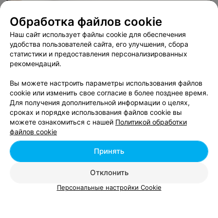
Обработка файлов cookie
Наш сайт использует файлы cookie для обеспечения
ЭФФЕКТИВНАЯ РЕКЛАМА НА САЙТЕ
удобства пользователей сайта, его улучшения, сбора
статистики и предоставления персонализированных
ОХОТНИЧЬЕ ХОЗЯЙСТВО
рекомендаций.
Верхнедвинская районная организа
Вы можете настроить параметры использования файлов
Витебск, пер. Солнечный, 6
cookie или изменить свое согласие в более позднее время.
Для получения дополнительной информации о целях,
сроках и порядке использования файлов cookie вы
РЫБХОЗ
можете ознакомиться с нашей
Политикой обработки
Новинки
файлов cookie
Витебск
Принять
Отклонить
Персональные настройки Cookie
Рыболовные угодья - цена в