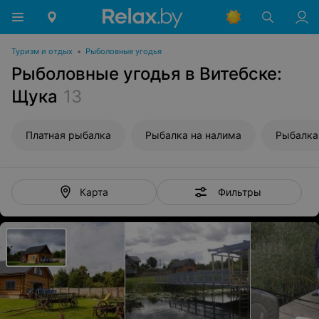
Туризм и отдых
•
Рыболовные угодья
Рыболовные угодья в Витебске:
Щука
13
Платная рыбалка
Рыбалка на налима
Рыбалка
Фильтры
Карта