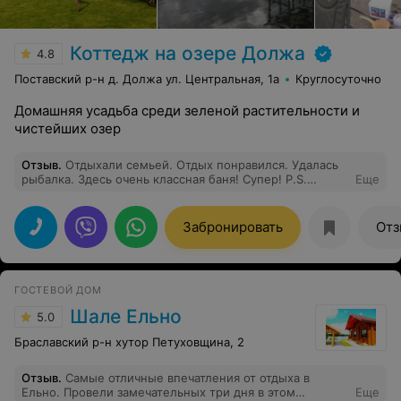
Коттедж на озере Должа
4.8
Поставский р-н д. Должа ул. Центральная, 1а
Круглосуточно
Домашняя усадьба среди зеленой растительности и
чистейших озер
Отзыв
.
Отдыхали семьей. Отдых понравился. Удалась
рыбалка. Здесь очень классная баня! Супер! P.S.
Еще
Поймали щуку на 5 килограмм! Удачи Вам!
Забронировать
Отз
ГОСТЕВОЙ ДОМ
Шале Ельно
5.0
Браславский р-н хутор Петуховщина, 2
Отзыв
.
Самые отличные впечатления от отдыха в
Ельно. Провели замечательных три дня в этом
Еще