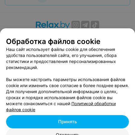
О проекте
Новости проекта
Размещение рекламы
Обработка файлов cookie
Вакансии
Публичный договор
Способы оплаты
Наш сайт использует файлы cookie для обеспечения
Публичный договор по использованию сервиса
удобства пользователей сайта, его улучшения, сбора
«Афиша»
статистики и предоставления персонализированных
Пользовательское соглашение
рекомендаций.
Написать в поддержку
Вы можете настроить параметры использования файлов
Связаться по вопросам сотрудничества
cookie или изменить свое согласие в более позднее время.
Написать руководителю relax.by
Для получения дополнительной информации о целях,
сроках и порядке использования файлов cookie вы
Персональные настройки cookie
можете ознакомиться с нашей
Политикой обработки
Обработка персональных данных
файлов cookie
Принять
© 2026 ООО «Артокс Лаб», УНП 191700409, регистрирующий орган -
Отклонить