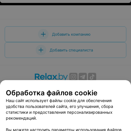
Добавить компанию
Добавить специалиста
О проекте
Новости проекта
Размещение рекламы
Обработка файлов cookie
Вакансии
Публичный договор
Способы оплаты
Наш сайт использует файлы cookie для обеспечения
Публичный договор по использованию сервиса
удобства пользователей сайта, его улучшения, сбора
«Афиша»
статистики и предоставления персонализированных
Пользовательское соглашение
рекомендаций.
Написать в поддержку
Вы можете настроить параметры использования файлов