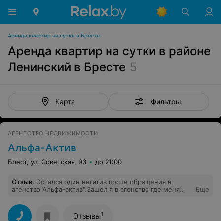
Аренда квартир на сутки в Бресте
Аренда квартир на сутки в районе
Ленинский в Бресте
5
Фильтры
Карта
АГЕНТСТВО НЕДВИЖИМОСТИ
Альфа-Актив
Брест, ул. Советская, 93
до 21:00
Отзыв
.
Остался один негатив после обращения в
агенство"Альфа-актив".Зашел я в агенство где меня
Еще
встретили и мы стали разговаривать по поводу
продажи моей квартиры,но тут сразу начались
проблемы (то договор не могут составить,то
1
Отзывы