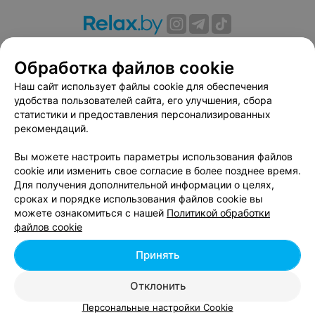
О проекте
Новости проекта
Размещение рекламы
Обработка файлов cookie
Вакансии
Публичный договор
Способы оплаты
Публичный договор по использованию сервиса
Наш сайт использует файлы cookie для обеспечения
«Афиша»
удобства пользователей сайта, его улучшения, сбора
статистики и предоставления персонализированных
Пользовательское соглашение
рекомендаций.
Написать в поддержку
Вы можете настроить параметры использования файлов
Связаться по вопросам сотрудничества
cookie или изменить свое согласие в более позднее время.
Написать руководителю relax.by
Для получения дополнительной информации о целях,
Персональные настройки cookie
сроках и порядке использования файлов cookie вы
можете ознакомиться с нашей
Политикой обработки
Обработка персональных данных
файлов cookie
Принять
© 2026 ООО «Артокс Лаб», УНП 191700409, регистрирующий орган -
Отклонить
Минский горисполком
| 220012, Республика Беларусь, г. Минск,
улица Толбухина, 2, пом. 16 | info@relax.by
Персональные настройки Cookie