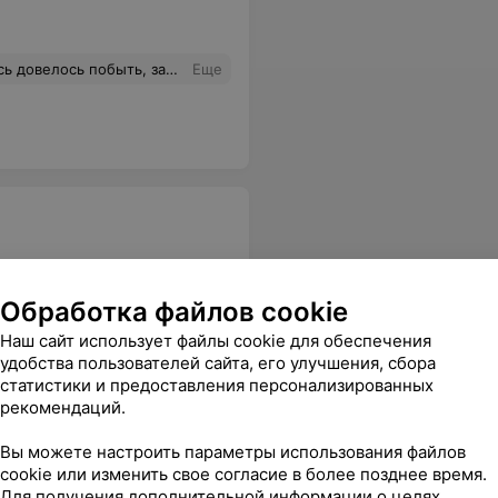
ству советую привести в порядок гостиницу, и тогда брать из неё деньги, пересмотреть рабочий персонал(горничных)они явно халтурят! На фото номер на 5 этаже, стоил на человека 18 рублей, нас было двое!!! Номер в отвратительном состоянии! Избегайте эту гостиницу!
Еще
Обработка файлов cookie
до пляжа на реке « Днепр»
Еще
Наш сайт использует файлы cookie для обеспечения
удобства пользователей сайта, его улучшения, сбора
статистики и предоставления персонализированных
рекомендаций.
Вы можете настроить параметры использования файлов
cookie или изменить свое согласие в более позднее время.
Для получения дополнительной информации о целях,