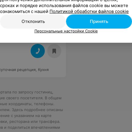
сроках и порядке использования файлов cookie вы можете
ознакомиться с нашей
Политикой обработки файлов cookie
такси)
,
Обслуживание номеров
,
тниковое телевидение
,
Отклонить
Принять
Персональные настройки Cookie
суточная рецепция
,
Кухня
ртала по запросу гостиниц,
ие своего посетителя. В общем
нные координаты, телефоны.
филем. Здесь подробнее описаны
ение с указанием на карте
вки, ресторана или трансфера.
ыв и поделиться впечатлениями