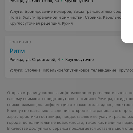
Речица, ул. Советская, 33
Круглосуточно
Услуги
:
Бронирование номеров
,
Заказ транспортных средств (
Почта
,
Услуги прачечной и химчистки
,
Стоянка
,
Кабельное/спу
Круглосуточная рецепция
,
Кухня
ГОСТИНИЦА
Ритм
Речица, ул. Строителей, 4
Круглосуточно
Услуги
:
Стоянка
,
Кабельное/спутниковое телевидение
,
Кругло
Открыв страницу каталога информационно-развлекательного по
вашему вниманию предстанут все гостиницы Речицы, ожидающ
списке размещена информация о классе отеля, адрес, электро
Кликнув по названию заведения, откроется страница с его про
характеристики гостиницы, предоставляемые услуги, располож
города, дополнительные возможности, такие как наличие парко
В качестве доступного сервиса предлагается оставить свой отз