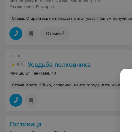
Бизнес-услуги
:
Банкетный зал
,
Конференц-зал
Развлечения
:
Ресторан
Отзыв
.
Старайтесь не попадать в этот ужас!! Так уж получилось довелось побыть, заходишь в гостиницу ничего думаешь! Но потом зашел в номер, шок...грязно, тумбочка разваливается, телевизор не работает, стены грязные, вся мебель старая, ладно мебель старая, но должна же быть хотя бы чистая, вообщем так было не приятно там находится! На балконе грязно, бычки валяются повсюду, на шкафу чей-то носок. Номер был на 5 этаже, но вайфай туда не доходил так сказали на ресепшене, нет смысла брать пароль не подключится!!!Никому не советую побывать в данном месте, я сбежал, даже помыться не было желания, плитка грязная, всё грязное!!Руковод
6
Отзывы
ОТЕЛЬ
Усадьба полковника
5.0
Речица, ул. Танковая, 40
Отзыв
.
Круто!!! Тихо, спокойно, центр города, пять минут пешком 
Гостиница