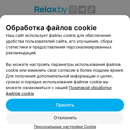
О проекте
Новости проекта
Размещение рекламы
Обработка файлов cookie
Вакансии
Публичный договор
Способы оплаты
Публичный договор по использованию сервиса
Наш сайт использует файлы cookie для обеспечения
«Афиша»
удобства пользователей сайта, его улучшения, сбора
статистики и предоставления персонализированных
Пользовательское соглашение
рекомендаций.
Написать в поддержку
Вы можете настроить параметры использования файлов
Связаться по вопросам сотрудничества
cookie или изменить свое согласие в более позднее время.
Написать руководителю relax.by
Для получения дополнительной информации о целях,
Персональные настройки cookie
сроках и порядке использования файлов cookie вы
можете ознакомиться с нашей
Политикой обработки
Обработка персональных данных
файлов cookie
Принять
© 2026 ООО «Артокс Лаб», УНП 191700409, регистрирующий орган -
Отклонить
Минский горисполком
| 220012, Республика Беларусь, г. Минск,
улица Толбухина, 2, пом. 16 | info@relax.by
Персональные настройки Cookie