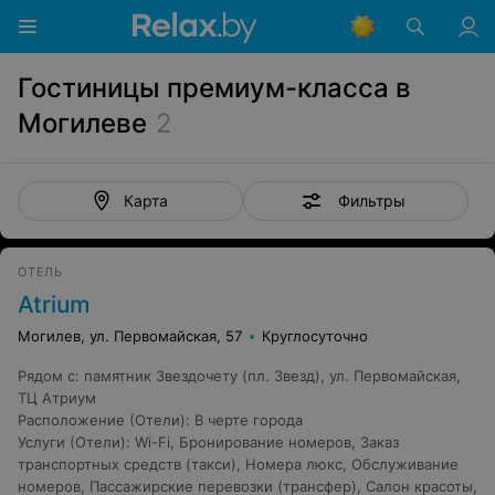
Гостиницы премиум-класса в
Могилеве
2
Фильтры
Карта
ОТЕЛЬ
Atrium
Могилев, ул. Первомайская, 57
Круглосуточно
Рядом с
:
памятник Звездочету (пл. Звезд)
,
ул. Первомайская
,
ТЦ Атриум
Расположение (Отели)
:
В черте города
Услуги (Отели)
:
Wi-Fi
,
Бронирование номеров
,
Заказ
транспортных средств (такси)
,
Номера люкс
,
Обслуживание
номеров
,
Пассажирские перевозки (трансфер)
,
Салон красоты
,