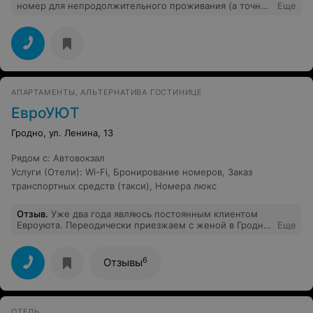
номер для непродолжительного проживания (а точнее
Еще
- ночлега). Зона отдыха - отдельный респект
(особенно для детей).
АПАРТАМЕНТЫ, АЛЬТЕРНАТИВА ГОСТИНИЦЕ
ЕвроУЮТ
Гродно, ул. Ленина, 13
Рядом с
:
Автовокзал
Услуги (Отели)
:
Wi-Fi
,
Бронирование номеров
,
Заказ
транспортных средств (такси)
,
Номера люкс
Отзыв
.
Уже два года являюсь постоянным клиентом
Евроуюта. Переодически приезжаем с женой в Гродно,
Еще
чтобы побыть вдвоём, отдохнуть от повседневной
суеты. Побывали практически во всех апартаментах
этой компании. Всегда превосходно чисто, красиво,
6
Отзывы
уютно. Все апартаменты располагают к отдыху.
Обстановка, уют, идеальная чистота. Я человек сверх
педантичный, но Вы превосходила все требования!!!))
Спасибо за то, что Вы есть!!! Желаю Вам процветания и
ОТЕЛЬ