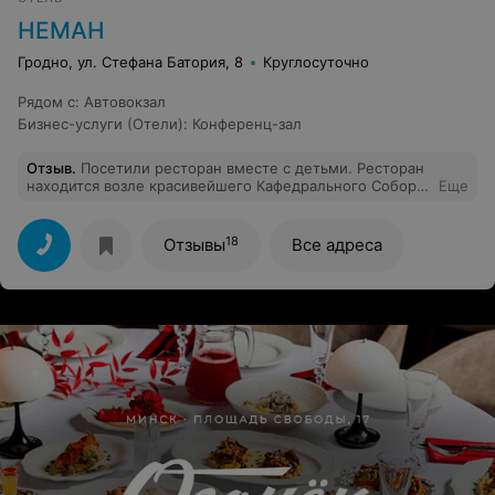
нескончаемого потока клиентов!!! С глубоким
уважением, Ваш постоянный клиент.
НЕМАН
Гродно, ул. Стефана Батория, 8
Круглосуточно
Рядом с
:
Автовокзал
Бизнес-услуги (Отели)
:
Конференц-зал
Отзыв
.
Посетили ресторан вместе с детьми. Ресторан
находится возле красивейшего Кафедрального Собора.
Еще
Интерьер ресторана на любителя Цены приемлимы.
Персонал вежлив и внимателен к гостям. Кухня-
восторг! Заказывали солянку 10 из 10, стейк из
18
Отзывы
Все адреса
свинины 10 из 10 очень вкусный соус, курица с
апельсинами, яблоками и грушами 10 из 10. Повару
отдельное спасибо! Когда будем в Гродно, то только к
вам. Всем рекомендую это заведение