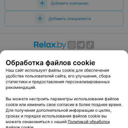
Добавить компанию
Добавить специалиста
О проекте
Новости проекта
Размещение рекламы
Обработка файлов cookie
Вакансии
Публичный договор
Способы оплаты
Публичный договор по использованию сервиса
Наш сайт использует файлы cookie для обеспечения
«Афиша»
удобства пользователей сайта, его улучшения, сбора
статистики и предоставления персонализированных
Пользовательское соглашение
рекомендаций.
Написать в поддержку
Вы можете настроить параметры использования файлов
Связаться по вопросам сотрудничества
cookie или изменить свое согласие в более позднее время.
Написать руководителю relax.by
Для получения дополнительной информации о целях,
Персональные настройки cookie
сроках и порядке использования файлов cookie вы
можете ознакомиться с нашей
Политикой обработки
Обработка персональных данных
файлов cookie