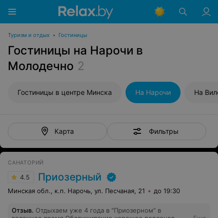
Туризм и отдых
•
Гостиницы
Гостиницы на Нарочи в
Молодечно
2
Гостиницы в центре Минска
На Нарочи
На Вил
Фильтры
Карта
САНАТОРИЙ
Приозерный
4.5
Минская обл., к.п. Нарочь, ул. Песчаная, 21
до 19:30
Отзыв
.
Отдыхаем уже 4 года в "Приозерном" в