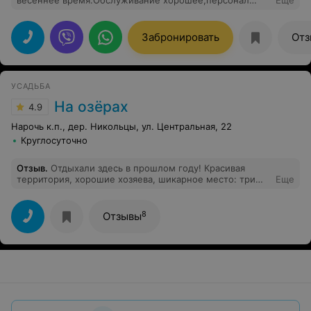
весеннее время.Обслуживание хорошее,персонал
Еще
любезный,питание замечательное, даже и в верхнем
зале,где заказное меню. Администрация стремиться к
улучшению оказания медицинской помощи. Желаем
Забронировать
Отз
процветания санаторию и повышения зарплат
персоналу.
УСАДЬБА
На озёрах
4.9
Нарочь к.п., дер. Никольцы, ул. Центральная, 22
Круглосуточно
Отзыв
.
Отдыхали здесь в прошлом году! Красивая
территория, хорошие хозяева, шикарное место: три
Еще
озера, лес, рядом много достопримечательностей и
развлечений.
8
Отзывы