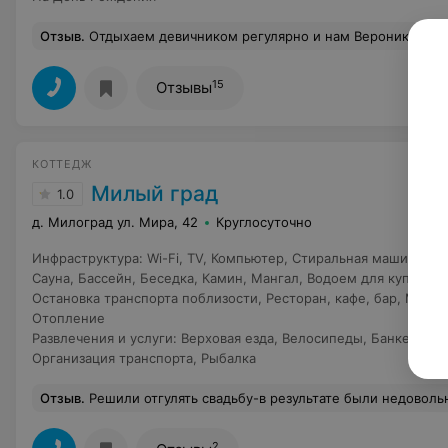
Отзыв
.
Отдыхаем девичником регулярно и нам Вероника делает скидку Ставлю 
15
Отзывы
КОТТЕДЖ
Милый град
1.0
д. Милоград ул. Мира, 42
Круглосуточно
Инфраструктура
:
Wi-Fi
,
TV
,
Компьютер
,
Стиральная машина
,
Хо
Сауна
,
Бассейн
,
Беседка
,
Камин
,
Мангал
,
Водоем для купания
,
Остановка транспорта поблизости
,
Ресторан, кафе, бар
,
Музеи
Отопление
Развлечения и услуги
:
Верховая езда
,
Велосипеды
,
Банкетный 
Организация транспорта
,
Рыбалка
Отзыв
.
Решили отгулять свадьбу-в результате были недовольны, как и гости. За деньги, которые у нас запросили, ничего впечатлительного:в заводской столовой подача лучше и вкуснее будет. Хозяева работают для себя, а гости должны подстраиваться. Естественно, вызвало неприязнь и неудобства. Из-за нехватки еды хотели нарезать свои овощи, мясную нарезку и т. д., на что нам ответили:"Вы создаёте нам лишние неудобства". Само место красивое, живопис
2