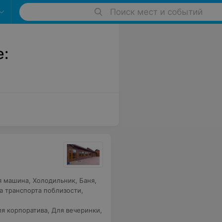
Поиск мест и событий
е:
я машина
,
Холодильник
,
Баня
,
а транспорта поблизости
,
я корпоратива
,
Для вечеринки
,