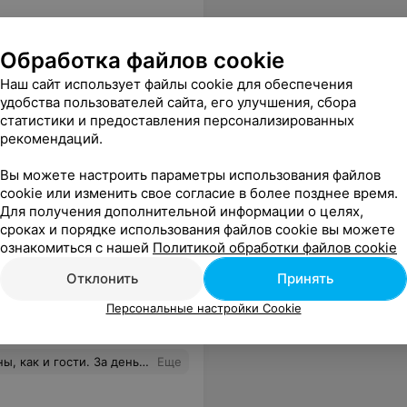
тебе 5 звёзд и солнышко ☀️)))
Еще
Обработка файлов cookie
Наш сайт использует файлы cookie для обеспечения
удобства пользователей сайта, его улучшения, сбора
статистики и предоставления персонализированных
рекомендаций.
Вы можете настроить параметры использования файлов
cookie или изменить свое согласие в более позднее время.
Для получения дополнительной информации о целях,
сроках и порядке использования файлов cookie вы можете
лодильник
,
Телефон
,
Баня
,
ознакомиться с нашей
Политикой обработки файлов cookie
Магазин поблизости
,
, исторические памятники
,
Отклонить
Принять
зал
,
Организация питания
,
Персональные настройки Cookie
ное. Но если учесть, что чувство праздника не присутствовало и отношение было Никакое, то, пожалуй, лучше бы отпраздновала у себя на даче: и веселее и раскованнее и вкусно! Не рекомендую.
Еще