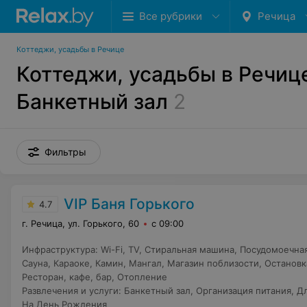
Все рубрики
Речица
Коттеджи, усадьбы в Речице
Коттеджи, усадьбы в Речиц
Банкетный зал
2
Фильтры
VIP Баня Горького
4.7
г. Речица, ул. Горького, 60
с 09:00
Инфраструктура
:
Wi-Fi
,
TV
,
Стиральная машина
,
Посудомоечна
Сауна
,
Караоке
,
Камин
,
Мангал
,
Магазин поблизости
,
Остановк
Ресторан, кафе, бар
,
Отопление
Развлечения и услуги
:
Банкетный зал
,
Организация питания
,
Дл
На День Рождения