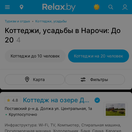
Туризм и отдых
•
Коттеджи, усадьбы
Коттеджи, усадьбы в Нарочи: До
20
4
Коттеджи до 10 человек
Коттеджи на 20 человек
Фильтры
Карта
Коттедж на озере Должа
4.8
Поставский р-н д. Должа ул. Центральная, 1а
Круглосуточно
Инфраструктура
:
Wi-Fi
,
TV
,
Компьютер
,
Стиральная машина
,
Посудомоечная машина
,
Холодильник
,
Баня
,
Сауна
,
Караоке
,