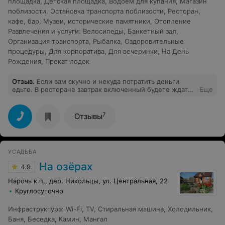
площадка
,
Детская площадка
,
Водоем для купания
,
Магазин
поблизости
,
Остановка транспорта поблизости
,
Ресторан,
кафе, бар
,
Музеи, исторические памятники
,
Отопление
Развлечения и услуги
:
Велосипеды
,
Банкетный зал
,
Организация транспорта
,
Рыбалка
,
Оздоровительные
процедуры
,
Для корпоратива
,
Для вечеринки
,
На День
Рождения
,
Прокат лодок
Отзыв
.
Если вам скучно и некуда потратить деньги
едьте. В ресторане завтрак включенный будете ждать
Еще
40 мин а если придёте поужинать все полтора часа! На
вопрос, почему так долго - повара не справляются)) в
итоге мы ушли, поехали в кафе, там приготовили за
7
Отзывы
30мин и пока мы ожидали нам принесли бесплатно
воду, кофе и конфеты)) По вопросу проживания, если
хотите узнать как собака живёт в будке, значит
заплатите 300р в сутки при этом будка холодная, вай
УСАДЬБА
фая нет, телевизор не работает!
На озёрах
4.9
Нарочь к.п., дер. Никольцы, ул. Центральная, 22
Круглосуточно
Инфраструктура
:
Wi-Fi
,
TV
,
Стиральная машина
,
Холодильник
,
Баня
,
Беседка
,
Камин
,
Мангал