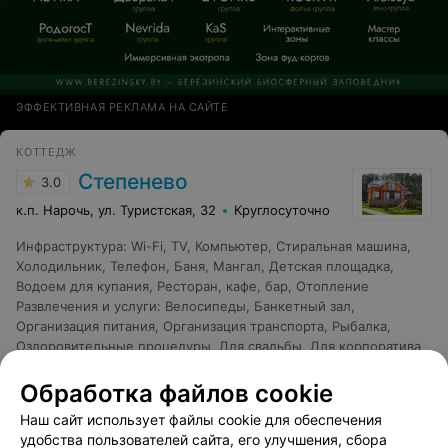
ЭФФЕКТИВНАЯ РЕКЛАМА НА САЙТЕ
КОТТЕДЖ
Степенево
3.0
к.п. Нарочь, ул. Туристская, 32
Круглосуточно
Инфраструктура
:
Wi-Fi
,
TV
,
Компьютер
,
Стиральная машина
,
Холодильник
,
Телефон
,
Баня
,
Мангал
,
Детская площадка
,
Водоем для купания
,
Ресторан, кафе, бар
,
Отопление
Развлечения и услуги
:
Велосипеды
,
Банкетный зал
,
Организация питания
,
Организация транспорта
,
Рыбалка
,
Оздоровительные процедуры
,
Для свадьбы
,
Для корпоратива
Отзыв
.
За полторы недели забронировали домик по
Обработка файлов cookie
адресу Туристская 32 у Кристины Николаевны.
Еще
Женщина заверила в том, что есть все удобства и в
Наш сайт использует файлы cookie для обеспечения
нашем распоряжении дом в 2 этажа. В день заезда
удобства пользователей сайта, его улучшения, сбора