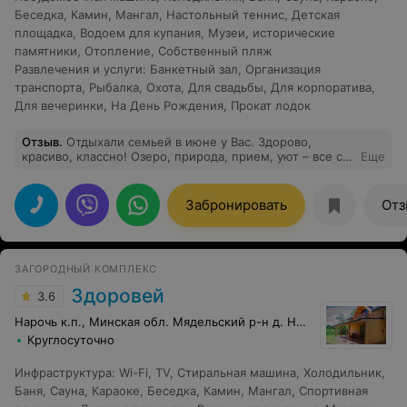
Беседка
,
Камин
,
Мангал
,
Настольный теннис
,
Детская
площадка
,
Водоем для купания
,
Музеи, исторические
памятники
,
Отопление
,
Собственный пляж
Развлечения и услуги
:
Банкетный зал
,
Организация
транспорта
,
Рыбалка
,
Охота
,
Для свадьбы
,
Для корпоратива
,
Для вечеринки
,
На День Рождения
,
Прокат лодок
Отзыв
.
Отдыхали семьей в июне у Вас. Здорово,
красиво, классно! Озеро, природа, прием, уют – все со
Еще
вкусом! Очень хорошо! Приедем!
Забронировать
Отз
ЗАГОРОДНЫЙ КОМПЛЕКС
Здоровей
3.6
Нарочь к.п., Минская обл. Мядельский р-н д. Никольцы, 11
Круглосуточно
Инфраструктура
:
Wi-Fi
,
TV
,
Стиральная машина
,
Холодильник
,
Баня
,
Сауна
,
Караоке
,
Беседка
,
Камин
,
Мангал
,
Спортивная