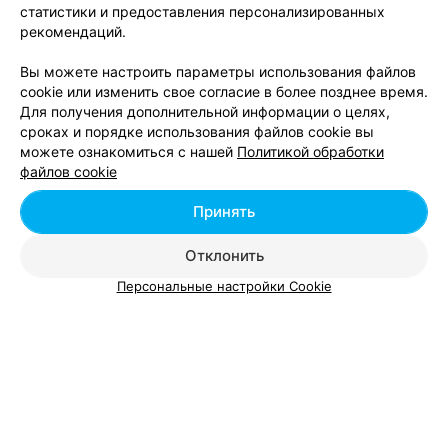
позвонили Кристине Николаевне едем, та
2
Отзывы
статистики и предоставления персонализированных
подтвердила бронь. Приехав из Минска 150 км, нас 5
рекомендаций.
девочек, нас заселяют в дом, где уже живут люди.
Если не нравится, предложила баню с одним
спальным местом. В каком мы оказались шоке.
Вы можете настроить параметры использования файлов
Женщина уверенно сказала: а что вы хотели?! Никому
cookie или изменить свое согласие в более позднее время.
не рекомендую!
Для получения дополнительной информации о целях,
сроках и порядке использования файлов cookie вы
можете ознакомиться с нашей
Политикой обработки
Добавить компанию
файлов cookie
Добавить специалиста
Принять
Отклонить
Персональные настройки Cookie
О проекте
Новости проекта
Размещение рекламы
Вакансии
Публичный договор
Способы оплаты
Публичный договор по использованию сервиса
«Афиша»
Пользовательское соглашение