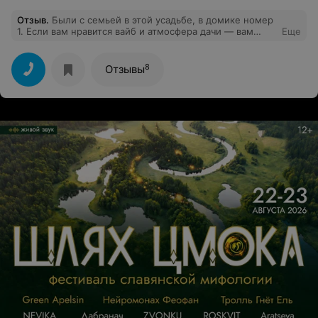
Отзыв
.
Были с семьей в этой усадьбе, в домике номер
1. Если вам нравится вайб и атмосфера дачи — вам
Еще
точно понравится. Все есть для удобства, даже жарили
шашлыки на территории. Хозяева приветливые и очень
дружелюбные, так что ставлю высокую оценку ❤️
8
Отзывы