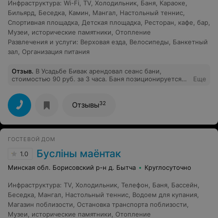
Инфраструктура
:
Wi-Fi
,
TV
,
Холодильник
,
Баня
,
Караоке
,
Бильярд
,
Беседка
,
Камин
,
Мангал
,
Настольный теннис
,
Спортивная площадка
,
Детская площадка
,
Ресторан, кафе, бар
,
Музеи, исторические памятники
,
Отопление
Развлечения и услуги
:
Верховая езда
,
Велосипеды
,
Банкетный
зал
,
Организация питания
Отзыв
.
В Усадьбе Бивак арендовал сеанс бани,
стоимостью 90 руб. за 3 часа. Баня позиционируется
Еще
как "русская". По факту печь с открытой каменкой.
Верхние камни не прогреваются до температуры
получения мелкодисперсного (легкого) пара. Сама
32
Отзывы
парная "уставшая", вентиляции в парной замечено не
было. При первом заходе истопник начал извлекать
уголь из топки и дым каким-то образом стал поступать
в парную, пришлось прерваться и выветривать
ГОСТЕВОЙ ДОМ
открывая дверь в парную. С веником парился один, и
при четвертом заходе каменка сдалась. Резюмирую:
Буслiны маёнтак
1.0
если баню рассматривать как объект для получения
удовлетворения от парения, так сказать использовать
Минская обл. Борисовский р-н д. Бытча
Круглосуточно
по прямому назначению, баня на слабую троечку.
Инфраструктура
:
TV
,
Холодильник
,
Телефон
,
Баня
,
Бассейн
,
Беседка
,
Мангал
,
Настольный теннис
,
Водоем для купания
,
Магазин поблизости
,
Остановка транспорта поблизости
,
Музеи, исторические памятники
,
Отопление