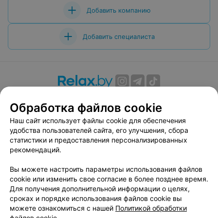
Добавить компанию
Добавить специалиста
О проекте
Новости проекта
Размещение рекламы
Обработка файлов cookie
Вакансии
Публичный договор
Способы оплаты
Наш сайт использует файлы cookie для обеспечения
Публичный договор по использованию сервиса
удобства пользователей сайта, его улучшения, сбора
«Афиша»
статистики и предоставления персонализированных
Пользовательское соглашение
рекомендаций.
Написать в поддержку
Вы можете настроить параметры использования файлов
Связаться по вопросам сотрудничества
cookie или изменить свое согласие в более позднее время.
Написать руководителю relax.by
Для получения дополнительной информации о целях,
сроках и порядке использования файлов cookie вы
Персональные настройки cookie
можете ознакомиться с нашей
Политикой обработки
Обработка персональных данных
файлов cookie