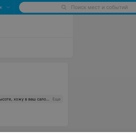
к
Поиск мест и событий
жу в ваш салон более 10 лет
Еще