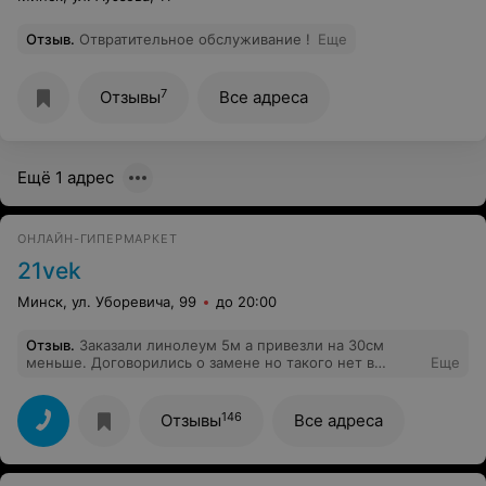
Отзыв
.
Отвратительное обслуживание !
Еще
7
Отзывы
Все адреса
Ещё 1 адрес
ОНЛАЙН-ГИПЕРМАРКЕТ
21vek
Минск, ул. Уборевича, 99
до 20:00
Отзыв
.
Заказали линолеум 5м а привезли на 30см
меньше. Договорились о замене но такого нет в
Еще
наличии, договорились заменить на другой через
несколько дней, но за день сообщили что этого уже
вдруг не оказалось, договорились ещё другой
146
Отзывы
Все адреса
заменить через несколько дней и опять таки за один
день оказалось что сделают замену через неделю или
две.... Но есть предположение что просто тянут
время. Возврат денежных средств отказываются