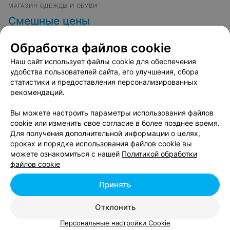
МАГАЗИН ОДЕЖДЫ И ОБУВИ
Смешные цены
Минск, ул. Уборевича, 176
до 22:00
Обработка файлов cookie
Все адреса
Наш сайт использует файлы cookie для обеспечения
удобства пользователей сайта, его улучшения, сбора
статистики и предоставления персонализированных
рекомендаций.
ТОРГОВЫЙ ЦЕНТР
На Голодеда
Вы можете настроить параметры использования файлов
cookie или изменить свое согласие в более позднее время.
Минск, ул. Голодеда, 15
до 20:00
Для получения дополнительной информации о целях,
сроках и порядке использования файлов cookie вы
можете ознакомиться с нашей
Политикой обработки
ШОУ-РУМ
файлов cookie
Dofamine
Принять
Минск, ул. Леонида Беды, 36
Отклонить
Персональные настройки Cookie