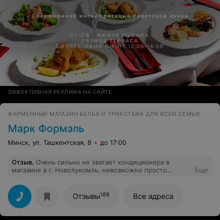
ЭФФЕКТИВНАЯ РЕКЛАМА НА САЙТЕ
ФИРМЕННЫЙ МАГАЗИН БЕЛЬЯ И ТРИКОТАЖА ДЛЯ ВСЕЙ СЕМЬИ
Марк Формэль
Минск, ул. Ташкентская, 8
до 17:00
Отзыв
.
Очень сильно не хватает кондиционера в
магазине в г. Новолукомль, невозможно просто
Еще
находиться в магазине, примерять бельё, одно
желание - сбежать побыстрее, очень жарко и душно.
Уважаемое руководство, примите меры и пожалейте
188
Отзывы
Все адреса
своих клиентов и сотрудников, которым приходиться
работать в таких невыносимых условиях!