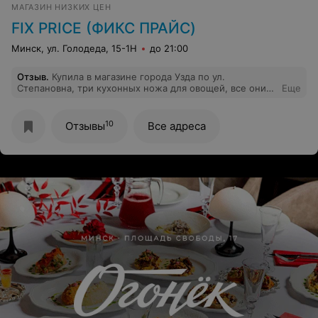
МАГАЗИН НИЗКИХ ЦЕН
делать Только сейчас увидели много негативных
отзывов.
FIX PRICE (ФИКС ПРАЙС)
Минск, ул. Голодеда, 15-1Н
до 21:00
Отзыв
.
Купила в магазине города Узда по ул.
Степановна, три кухонных ножа для овощей, все они
Еще
сломались с первого дня применения,придя в магазин
с чеком, через пять дней,заведующая магазином дала
ясно понять что замены не будет. Поэтому хотите
10
Отзывы
Все адреса
выбросить деньги, идите в эту сеть магазинов.