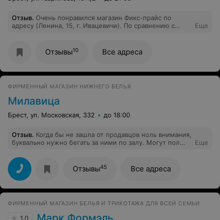
Отзыв
.
Очень понравился магазин Фикс-прайс по
адресу (Ленина, 15, г. Ивацевичи). По сравнению с
Еще
магазинами этой сети а Минске - большой
ассортимент товара. Аккуратная выкладка. Были
приятно удивлены.
10
Отзывы
Все адреса
ФИРМЕННЫЙ МАГАЗИН НИЖНЕГО БЕЛЬЯ
Милавица
Брест, ул. Московская, 332
до 18:00
Отзыв
.
Когда бы не зашла от продавцов ноль внимания,
буквально нужно бегать за ними по залу. Могут пол
Еще
часа стоять всем скопом возле дамы с собачкой и
никого не дозовешься. никакой ассортимент на
большой объем. Есть только модели для пенсионеров
45
Отзывы
Все адреса
в основном в белом цвете. С каждым разом
ассортимент и обслуживание все хуже и хуже.
ФИРМЕННЫЙ МАГАЗИН БЕЛЬЯ И ТРИКОТАЖА ДЛЯ ВСЕЙ СЕМЬИ
Марк Формэль
1.0