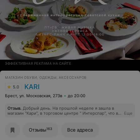
ЭФФЕКТИВНАЯ РЕКЛАМА НА САЙТЕ
МАГАЗИН ОБУВИ, ОДЕЖДЫ, АКСЕССУАРОВ
KARI
5.0
Брест, ул. Московская, 273в
до 20:00
Отзыв
.
Добрый день. На прошлой неделе я зашла в
магазин "Кари", в торговом центре " Интерспар", что в
Еще
г. Бресте. Покупку не планировала, хотела посмотреть
чем порадует в этом сезоне наш "Кари", ведь скоро
зима. Ко мне подошла девушка, маленького роста, к
163
Отзывы
Все адреса
сожалению не посмотрела как ее зовут, но запомнила
ее улыбку, дружелюбный настрой и рыжие волосы.