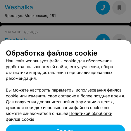
Weshalka
Брест, ул. Московская, 281
МАГАЗИН ОДЕЖДЫ
Reebok
Брест, ул. Московская, 273б
Обработка файлов cookie
Наш сайт использует файлы cookie для обеспечения
удобства пользователей сайта, его улучшения, сбора
статистики и предоставления персонализированных
Вам будет интересно
рекомендаций.
Вы можете настроить параметры использования файлов
Магазины одежды в м-р Вулька-Подгородская в
cookie или изменить свое согласие в более позднее время.
Бресте
Для получения дополнительной информации о целях,
сроках и порядке использования файлов cookie вы
можете ознакомиться с нашей
Политикой обработки
Магазины одежды в м-р Граевка в Бресте
файлов cookie
Принять