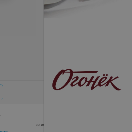
р
© 2026 ООО «Артокс Лаб», УНП 191700409,
регистрирующий орган - Минский горисполком
|
220012, Республика Беларусь, г. Минск,
ства