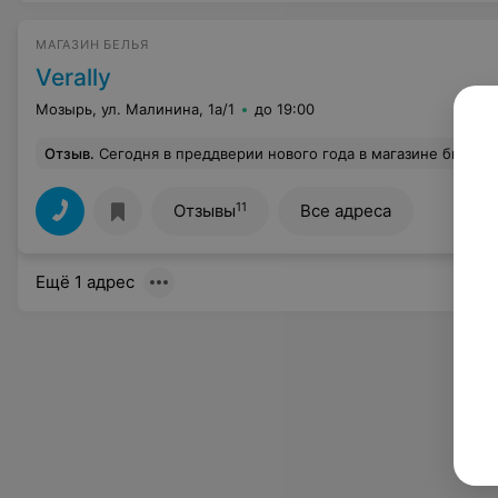
МАГАЗИН БЕЛЬЯ
Verally
Мозырь, ул. Малинина, 1а/1
до 19:00
Отзыв
.
Сегодня в преддверии нового года в магазине было хамство от консультанта при расчете бонусами от карты щодрая. Женщина прямо в лицо при других покупателях заявила что им вообще нас не выгодно обслуживать так как она с это цитирую : « ничего не имею» Прошу админ
11
Отзывы
Все адреса
Ещё 1 адрес