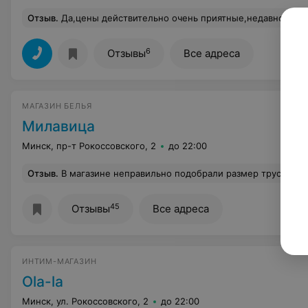
Отзыв
.
Да,цены действительно очень приятные,недавно купила 2 хороши
6
Отзывы
Все адреса
МАГАЗИН БЕЛЬЯ
Милавица
Минск, пр-т Рокоссовского, 2
до 22:00
Отзыв
.
В магазине неправильно подобрали размер трусов. При покупке спросили, люблю ли я, чтобы белье было свободно. Да, люблю, однако "не чувствовать белья на теле" совсем не означает "стринги висят, как на в
45
Отзывы
Все адреса
ИНТИМ-МАГАЗИН
Ola-la
Минск, ул. Рокоссовского, 2
до 22:00