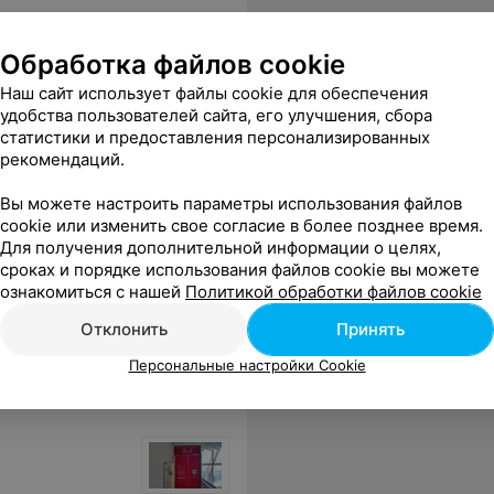
х купальника по 250.000 :)
Еще
Обработка файлов cookie
Наш сайт использует файлы cookie для обеспечения
удобства пользователей сайта, его улучшения, сбора
статистики и предоставления персонализированных
рекомендаций.
Вы можете настроить параметры использования файлов
cookie или изменить свое согласие в более позднее время.
Для получения дополнительной информации о целях,
сроках и порядке использования файлов cookie вы можете
ешалке. Ткань в складках" Обмену и возврату белье не подлежит. 12 долларов на ветер.
Еще
ознакомиться с нашей
Политикой обработки файлов cookie
Отклонить
Принять
Персональные настройки Cookie