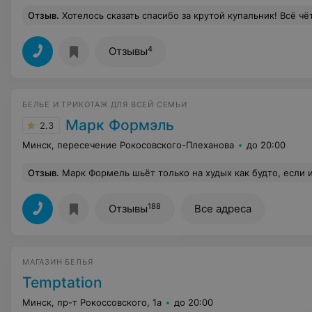
Отзыв
.
Хотелось сказать спасибо за крутой купальник! Всё чётко и о
4
Отзывы
БЕЛЬЕ И ТРИКОТАЖ ДЛЯ ВСЕЙ СЕМЬИ
Марк Формэль
2.3
Минск, пересечение Рокосовского-Плеханова
до 20:00
Отзыв
.
Марк Формель шьёт только на худых как будто, если и бывают большие размеры их раскупают сразу, днем с огнём не найти, как будто только дети и худые все, а между прочим женщин +size очень много!! Вы там вообще не думаете о покупателях или в Марк Формель т
188
Отзывы
Все адреса
МАГАЗИН БЕЛЬЯ
Temptation
Минск, пр-т Рокоссовского, 1а
до 20:00