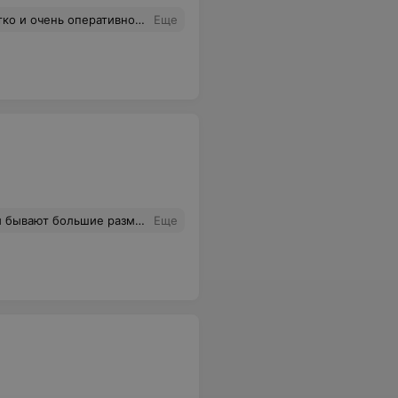
чень оперативно! Спасибо!
Еще
олько худые работают 42-44размера??? Начните выпускать больше на полных женщин не только мужские спортивки!!
Еще