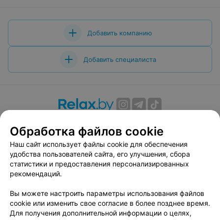
Добавить компанию
Добавить специалиста
О проекте
Новости проекта
Размещение рекламы
Обработка файлов cookie
Вакансии
Публичный договор
Способы оплаты
Наш сайт использует файлы cookie для обеспечения
Публичный договор по использованию сервиса
удобства пользователей сайта, его улучшения, сбора
«Афиша»
статистики и предоставления персонализированных
Пользовательское соглашение
рекомендаций.
Написать в поддержку
Вы можете настроить параметры использования файлов
Связаться по вопросам сотрудничества
cookie или изменить свое согласие в более позднее время.
Написать руководителю relax.by
Для получения дополнительной информации о целях,