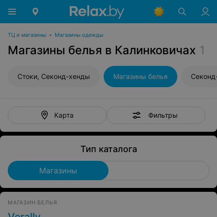
ТЦ и магазины
•
Магазины одежды
Магазины белья в Калинковичах
1
Стоки, Секонд-хенды
Магазины белья
Секонд
Фильтры
Карта
Тип каталога
Магазины
МАГАЗИН БЕЛЬЯ
Verally