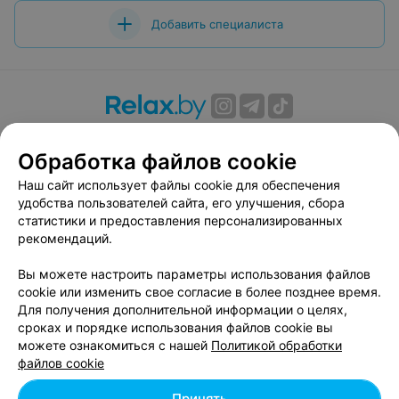
Добавить специалиста
О проекте
Новости проекта
Размещение рекламы
Обработка файлов cookie
Вакансии
Публичный договор
Способы оплаты
Публичный договор по использованию сервиса
Наш сайт использует файлы cookie для обеспечения
«Афиша»
удобства пользователей сайта, его улучшения, сбора
статистики и предоставления персонализированных
Пользовательское соглашение
рекомендаций.
Написать в поддержку
Вы можете настроить параметры использования файлов
Связаться по вопросам сотрудничества
cookie или изменить свое согласие в более позднее время.
Написать руководителю relax.by
Для получения дополнительной информации о целях,
Персональные настройки cookie
сроках и порядке использования файлов cookie вы
можете ознакомиться с нашей
Политикой обработки
Обработка персональных данных
файлов cookie
Принять