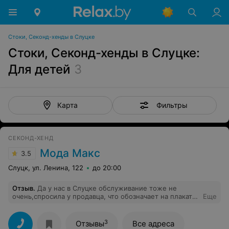
Стоки, Секонд-хенды в Слуцке
Стоки, Секонд-хенды в Слуцке:
Для детей
3
Фильтры
Карта
СЕКОНД-ХЕНД
Мода Макс
3.5
Слуцк, ул. Ленина, 122
до 20:00
Отзыв
.
Да у нас в Слуцке обслуживание тоже не
очень,спросила у продавца, что обозначает на плакате
Еще
джинсы от 2,50 руб.и майки 1 руб. по вт.и ср.,что-то
фыркнула недовольно и непонятно.
3
Отзывы
Все адреса