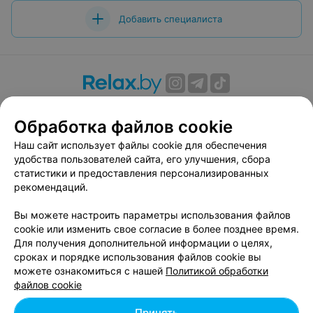
Добавить специалиста
О проекте
Новости проекта
Размещение рекламы
Обработка файлов cookie
Вакансии
Публичный договор
Способы оплаты
Публичный договор по использованию сервиса
Наш сайт использует файлы cookie для обеспечения
«Афиша»
удобства пользователей сайта, его улучшения, сбора
статистики и предоставления персонализированных
Пользовательское соглашение
рекомендаций.
Написать в поддержку
Вы можете настроить параметры использования файлов
Связаться по вопросам сотрудничества
cookie или изменить свое согласие в более позднее время.
Написать руководителю relax.by
Для получения дополнительной информации о целях,
Персональные настройки cookie
сроках и порядке использования файлов cookie вы
можете ознакомиться с нашей
Политикой обработки
Обработка персональных данных
файлов cookie
Принять