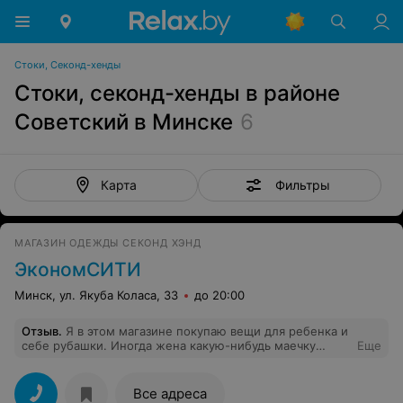
Стоки, Секонд-хенды
Стоки, секонд-хенды в районе
Советский в Минске
6
Фильтры
Карта
МАГАЗИН ОДЕЖДЫ СЕКОНД ХЭНД
ЭкономСИТИ
Минск, ул. Якуба Коласа, 33
до 20:00
Отзыв
.
Я в этом магазине покупаю вещи для ребенка и
себе рубашки. Иногда жена какую-нибудь маечку
Еще
прикупит. Всесемейная истерия что надо срочно
бежать и хватать, потому что новый привоз, быстро
закончилась, когда мы поняли, что в магазине
Все адреса