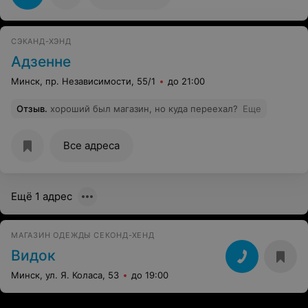
пополнение товара происходит почти каждый час. И
даже в дни распродаж можно купить отличные вещи.
СЭКАНД-ХЭНД
Адзенне
Минск, пр. Независимости, 55/1
до 21:00
Отзыв
.
хороший был магазин, но куда переехал?
Еще
Все адреса
Ещё 1 адрес
МАГАЗИН ОДЕЖДЫ СЕКОНД-ХЕНД
Видок
Минск, ул. Я. Коласа, 53
до 19:00