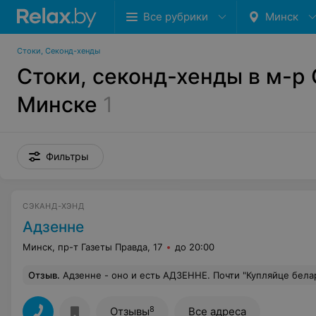
Все рубрики
Минск
Стоки, Секонд-хенды
Стоки, секонд-хенды в м-р
Минске
1
Фильтры
СЭКАНД-ХЭНД
Адзенне
Минск, пр-т Газеты Правда, 17
до 20:00
Отзыв
.
Адзенне - оно и есть АДЗЕННЕ. Почти "Купляйце беларускае". Сложно найти м
8
Отзывы
Все адреса