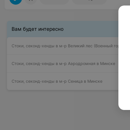
Вам будет интересно
Стоки, секонд-хенды в м-р Великий лес (Военный городок
Стоки, секонд-хенды в м-р Аэродромная в Минске
Стоки, секонд-хенды в м-р Сеница в Минске