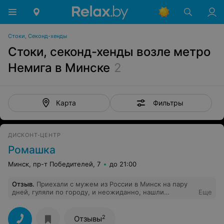
Стоки, Секонд-хенды
Стоки, секонд-хенды возле метро
Немига в Минске
2
Фильтры
Карта
ДИСКОНТ-ЦЕНТР
Ромашка
Минск, пр-т Победителей, 7
до 21:00
Отзыв
.
Приехали с мужем из России в Минск на пару
дней, гуляли по городу, и неожиданно, нашли
Еще
небольшой магазинчик "Ромашка". Когда поднялись
наверх, сразу услышали приятную музыку и увидели
красивый зал с одеждой. Зависли мы с мужем там,
2
Отзывы