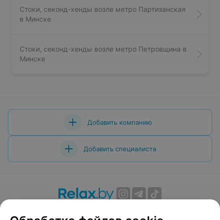
Стоки, секонд-хенды возле метро Партизанская
в Минске
Стоки, секонд-хенды возле метро Петровщина в
Минске
Добавить компанию
Добавить специалиста
О проекте
Новости проекта
Размещение рекламы