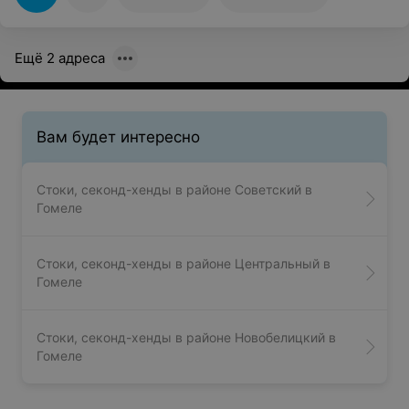
Особое достоинство для меня состоит в постоянных
акциях: цены на вещи и так выгодные, а иногда
получается вообще даром. Не упускаю возможности и
следить за сайтом - там вообще раз в неделю точно
Ещё 2 адреса
новенькие модели добавляют. В общем, сплошная
выгода, да и вещи как новые выглядят.
Вам будет интересно
Стоки, секонд-хенды в районе Советский в
Гомеле
Стоки, секонд-хенды в районе Центральный в
Гомеле
Стоки, секонд-хенды в районе Новобелицкий в
Гомеле