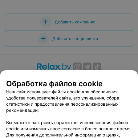
Добавить компанию
Добавить специалиста
О проекте
Новости проекта
Размещение рекламы
Обработка файлов cookie
Вакансии
Публичный договор
Способы оплаты
Наш сайт использует файлы cookie для обеспечения
Публичный договор по использованию сервиса
удобства пользователей сайта, его улучшения, сбора
«Афиша»
статистики и предоставления персонализированных
Пользовательское соглашение
рекомендаций.
Написать в поддержку
Вы можете настроить параметры использования файлов
Связаться по вопросам сотрудничества
cookie или изменить свое согласие в более позднее время.
Написать руководителю relax.by
Для получения дополнительной информации о целях,