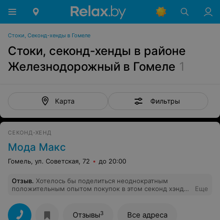
Стоки, Секонд-хенды в Гомеле
Стоки, секонд-хенды в районе
Железнодорожный в Гомеле
1
Фильтры
Карта
СЕКОНД-ХЕНД
Мода Макс
Гомель, ул. Советская, 72
до 20:00
Отзыв
.
Хотелось бы поделиться неоднократным
положительным опытом покупок в этом секонд хэнде.
Еще
Слежу за обновочками здесь уже год, потому что
магазин находится недалеко от дома - и удобно
заходить. Плюс ко всему, сеть довольно большая.
3
Отзывы
Все адреса