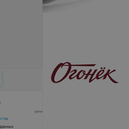
р
© 2026 ООО «Артокс Лаб», УНП 191700409,
регистрирующий орган - Минский горисполком
|
220012, Республика Беларусь, г. Минск,
ства
улица Толбухина, 2, пом. 16 | info@relax.by
 данных