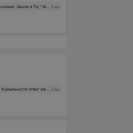
ать модель, которая очень понравилась нашей дочери. Спасибо, вы лучшие!
Еще
 не нашел((( итог... Хотел купить тренажер... Так и остался ни с чем(((
Еще