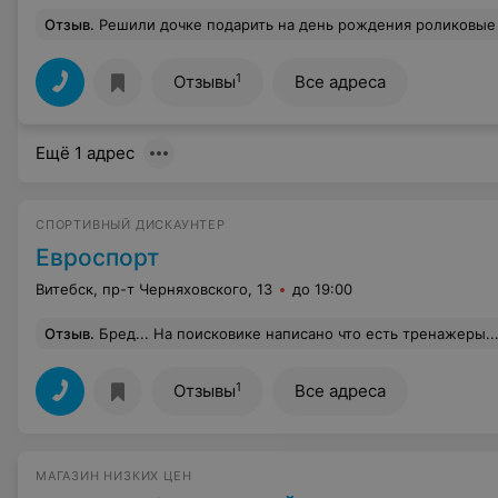
Отзыв
.
Решили дочке подарить на день рождения роликовые коньки. Зашли в ТЦ " Мега". Вы нас просто покорили большим ассортиментом роликов. Консультант смог идеально подобр
1
Отзывы
Все адреса
Ещё 1 адрес
СПОРТИВНЫЙ ДИСКАУНТЕР
Евроспорт
Витебск, пр-т Черняховского, 13
до 19:00
Отзыв
.
Бред... На поисковике написано что есть тренажеры... В реальности ответ менеджера типо только то что есть на сайте.... Ссылки на сайт нет, замучился искать... Так и
1
Отзывы
Все адреса
МАГАЗИН НИЗКИХ ЦЕН