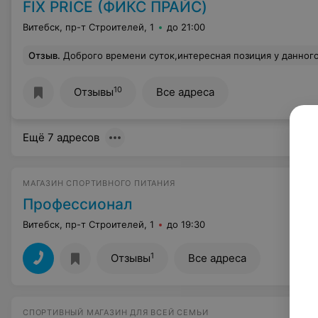
FIX PRICE (ФИКС ПРАЙС)
Витебск, пр-т Строителей, 1
до 21:00
Отзыв
.
Доброго времени суток,интересная позиция у данного магазина-суббота,выходной день ,а у них на кассе нет фасовочный пакетов!Только небольшого размера с пластиковыми ручками.Хотя стандартные фирменные пакеты висят под кассой,но кассир с каменным лицом закрывает их бедрами и говорит:"Нет,других пакетов нет".Дело даже не в цене,про
10
Отзывы
Все адреса
Ещё 7 адресов
МАГАЗИН СПОРТИВНОГО ПИТАНИЯ
Профессионал
Витебск, пр-т Строителей, 1
до 19:30
1
Отзывы
Все адреса
СПОРТИВНЫЙ МАГАЗИН ДЛЯ ВСЕЙ СЕМЬИ