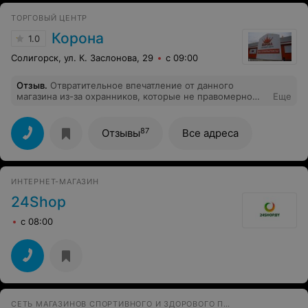
ТОРГОВЫЙ ЦЕНТР
Корона
1.0
Солигорск, ул. К. Заслонова, 29
с 09:00
Отзыв
.
Отвратительное впечатление от данного
магазина из-за охранников, которые не правомерно
Еще
обвинили в порче товара который изначально был
испорчен.
87
Отзывы
Все адреса
ИНТЕРНЕТ-МАГАЗИН
24Shop
с 08:00
СЕТЬ МАГАЗИНОВ СПОРТИВНОГО И ЗДОРОВОГО ПИТАНИЯ