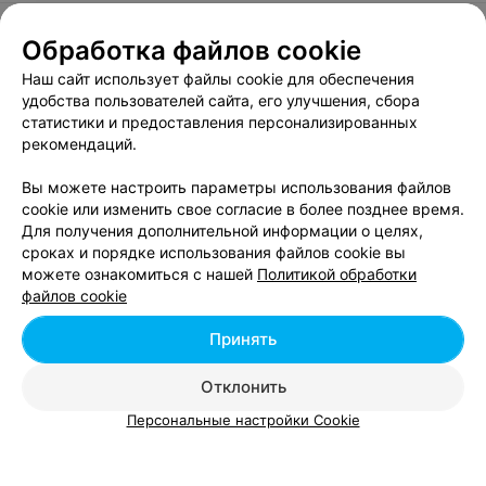
Обработка файлов cookie
Наш сайт использует файлы cookie для обеспечения
О проекте
Новости проекта
Размещение рекламы
удобства пользователей сайта, его улучшения, сбора
Вакансии
Публичный договор
Способы оплаты
статистики и предоставления персонализированных
Публичный договор по использованию сервиса
рекомендаций.
«Афиша»
Вы можете настроить параметры использования файлов
Пользовательское соглашение
cookie или изменить свое согласие в более позднее время.
Написать в поддержку
Для получения дополнительной информации о целях,
сроках и порядке использования файлов cookie вы
Связаться по вопросам сотрудничества
можете ознакомиться с нашей
Политикой обработки
Написать руководителю relax.by
файлов cookie
Персональные настройки cookie
Принять
Обработка персональных данных
Отклонить
Персональные настройки Cookie
© 2026 ООО «Артокс Лаб», УНП 191700409, регистрирующий орган -
Минский горисполком
| 220012, Республика Беларусь, г. Минск,
улица Толбухина, 2, пом. 16 | info@relax.by