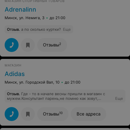
МАГАЗИН СПОРТИВНЫХ ТОВАРОВ
Adrenalinn
Минск, ул. Немига, 3
до 21:00
Отзыв
.
а по сколько куртки?
Еще
2
Отзывы
МАГАЗИН
Adidas
Минск, ул. Городской Вал, 10
до 21:00
Отзыв
.
Где - то в начале весны пришли в магазин с
мужем.Консультант парень,не помню как зовут,
Еще
рассказал все,показал,был вежливые и очень
приветливый, если честно думала в таких магазинах
всегда так, но сегодня утром мои ожидания не
10
Отзывы
Все адреса
оправдались. Я много работала и в свой первый
выходной решила купить то, что давно хотела, да и
скидка как оказалось по итогу на них сейчас 50%, я