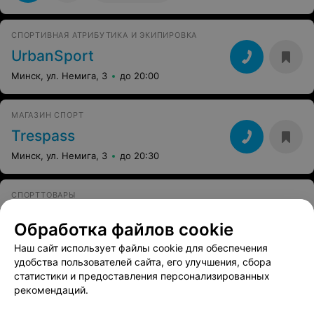
СПОРТИВНАЯ АТРИБУТИКА И ЭКИПИРОВКА
UrbanSport
Минск, ул. Немига, 3
до 20:00
МАГАЗИН СПОРТ
Trespass
Минск, ул. Немига, 3
до 20:30
СПОРТТОВАРЫ
Sport Deluxe
Обработка файлов cookie
Минск, ул. Богдановича, 1
до 20:00
Наш сайт использует файлы cookie для обеспечения
удобства пользователей сайта, его улучшения, сбора
МУЛЬТИБРЕНДОВЫЙ МАГАЗИН СПОРТИВНОЙ ОДЕЖДЫ И ОБУВИ
статистики и предоставления персонализированных
рекомендаций.
MULTISPORT