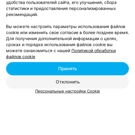
удобства пользователей сайта, его улучшения, сбора
Спортивные магазины возле метро
статистики и предоставления персонализированных
Автозаводская в Минске
рекомендаций.
Вы можете настроить параметры использования файлов
cookie или изменить свое согласие в более позднее время.
Для получения дополнительной информации о целях,
сроках и порядке использования файлов cookie вы
можете ознакомиться с нашей
Политикой обработки
Добавить компанию
файлов cookie
Добавить специалиста
Принять
Отклонить
Персональные настройки Cookie
О проекте
Новости проекта
Размещение рекламы
Вакансии
Публичный договор
Способы оплаты
Публичный договор по использованию сервиса
«Афиша»