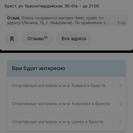
Брест, ул. Красногвардейская, 95-61а
до 21:00
Отзыв
.
Очень понравился магазин Фикс-прайс по
адресу (Ленина, 15, г. Ивацевичи). По сравнению с
Еще
магазинами этой сети а Минске - большой
ассортимент товара. Аккуратная выкладка. Были
приятно удивлены.
10
Отзывы
Все адреса
Вам будет интересно
Спортивные магазины в м-р Киевка в Бресте
Спортивные магазины в м-р Ковалево в Бресте
Спортивные магазины в м-р Центр в Бресте