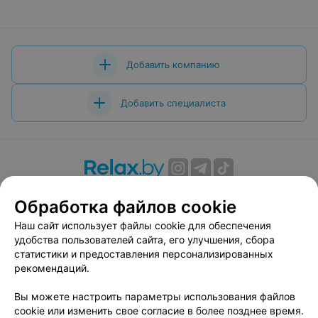
Добавить компанию
Добавить специалиста
О проекте
Новости проекта
Размещение рекламы
Обработка файлов cookie
Вакансии
Публичный договор
Способы оплаты
Наш сайт использует файлы cookie для обеспечения
Публичный договор по использованию сервиса
удобства пользователей сайта, его улучшения, сбора
«Афиша»
статистики и предоставления персонализированных
Пользовательское соглашение
рекомендаций.
Написать в поддержку
Вы можете настроить параметры использования файлов
Связаться по вопросам сотрудничества
cookie или изменить свое согласие в более позднее время.