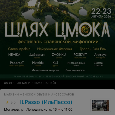
остальные деньги - плата за "подарок". Только дома я
поняла, что, всё же, надо было писать сумму как в
чеке!
ЭФФЕКТИВНАЯ РЕКЛАМА НА САЙТЕ
МАГАЗИН ЖЕНСКОЙ ОБУВИ И АКСЕССУАРОВ
ILPasso (ИльПассо)
3.5
Могилев, ул. Лепешинского, 16
с 11:00