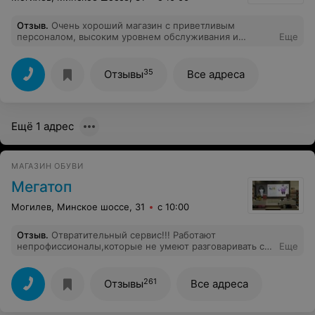
Отзыв
.
Очень хороший магазин с приветливым
персоналом, высоким уровнем обслуживания и
Еще
достойным ассортиментом товара!!!
35
Отзывы
Все адреса
Ещё 1 адрес
МАГАЗИН ОБУВИ
Мегатоп
Могилев, Минское шоссе, 31
с 10:00
Отзыв
.
Отвратительный сервис!!! Работают
непрофиссионалы,которые не умеют разговаривать с
Еще
покупателями, товароведу необходимо срочно
прослушать курсы по развитию коммуникативных
навыков!Обувь ужасного сомнительного
261
Отзывы
Все адреса
качества,которую вернуть не представляется
возможным.Вывод:если вам скучно жить и нет
проблем,зайдите в Мегатоп!