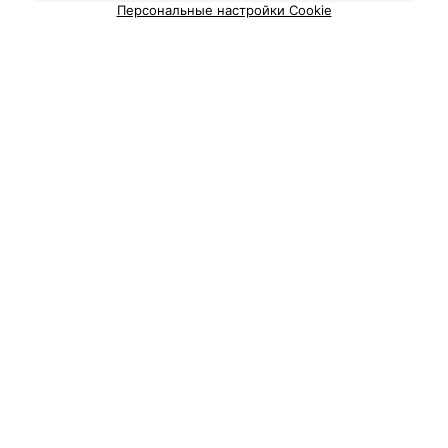
Персональные настройки Cookie
МАГАЗИН ОБУВИ
Тотем
Могилев, ул. Миронова, 23
с 10:00
МАГАЗИН ОБУВИ, ОДЕЖДЫ, АКСЕССУАРОВ
KARI
Могилев, ул. Космонавтов, 2
с 10:00
163
Отзывы
Все адреса
Ещё 1 адрес