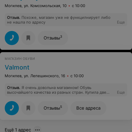
Могилев, ул. Комсомольская, 10
с 10:00
Отзыв
.
Похоже, магазин уже не функцилнирует либо
не нашла по адресу
Еще
3
Отзывы
МАГАЗИН ОБУВИ
Valmont
Могилев, ул. Лепешинского, 16
с 10:00
Отзыв
.
Я очень довольна магазином! Обувь
высочайшего качества из разных стран. Купила две
Еще
сумки и три пары обуви. Носятся очень хорошо!
Одеваюсь только там,потому что всегда очень
хороший выбор на все сезоны. Особую благодарность
5
Отзывы
Все адреса
нужно выразить продавцу Анне,очень отзывчивый
человек,консультация по высшей оценке! Очень
хороший работник!!!
Ещё 1 адрес