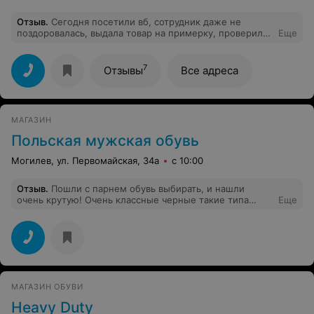
Отзыв
.
Сегодня посетили вб, сотрудник даже не
поздоровалась, выдала товар на примерку, проверили
Еще
товар и начали мерить товар, не подошел, отказались
в пункте выдачи, но сотрудник провела как возврат и
не слова не сказала , и по ее причине списали с карты
7
Отзывы
Все адреса
деньги, теперь нужно ждать 10 дней пока вернут
деньги, прошу наказать данного сотрудника, такие
невнимательные сотрудники должны быть наказаны за
свое халатное отношение к работе! Деньги списали не
МАГАЗИН
маленькие!!!
Польская мужская обувь
Могилев, ул. Первомайская, 34а
с 10:00
Отзыв
.
Пошли с парнем обувь выбирать, и нашли
очень крутую! Очень классные черные такие типа
Еще
тимбов купили, вообще стильные стильные!Рады!
МАГАЗИН ОБУВИ
Heavy Duty