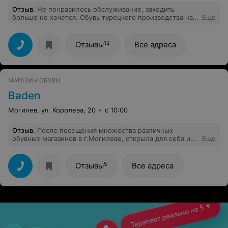
Отзыв
.
Не понравилось обслуживание, заходить
больше не хочется. Обувь турецкого производства на
Еще
любителя.
12
Отзывы
Все адреса
МАГАЗИН ОБУВИ
Baden
Могилев, ул. Королева, 20
с 10:00
Отзыв
.
После посещения множества различных
обувных магазинов в г.Могилеве, открыла для себя и
Еще
магазин обуви баден. Теперь покупаю обувь только
там. где ни купи и каких бы денег обувь не стоила будь
то она бюджетная или дорогая, случается разное,
5
Отзывы
Все адреса
либо дешевая носится достойно либо дорогая дает
сбой. купив зимнюю обувь в бадене,надеялась
относить хоть сезон, по факту ношу третий, лето тоже
порадовало и моделями и качеством. Спасибо
отдельное за обслуживание и комфорт