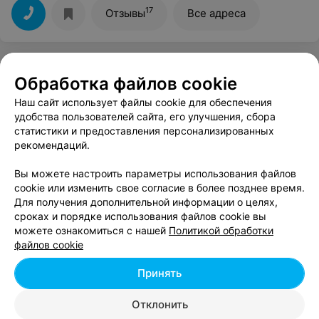
17
Отзывы
Все адреса
Ещё 1 адрес
Обработка файлов cookie
Наш сайт использует файлы cookie для обеспечения
САЛОН ОБУВИ
удобства пользователей сайта, его улучшения, сбора
Baden
статистики и предоставления персонализированных
рекомендаций.
Могилев, ул. Королева, 20
с 10:00
Вы можете настроить параметры использования файлов
cookie или изменить свое согласие в более позднее время.
МАГАЗИН ОБУВИ
Для получения дополнительной информации о целях,
Парад обуви
сроках и порядке использования файлов cookie вы
Могилев, ул. Комсомольская, 10/14
с 11:00
можете ознакомиться с нашей
Политикой обработки
файлов cookie
МАГАЗИН ОБУВИ
Принять
Ralf Ringer
Отклонить
Могилев, ул. Миронова, 23
с 10:00