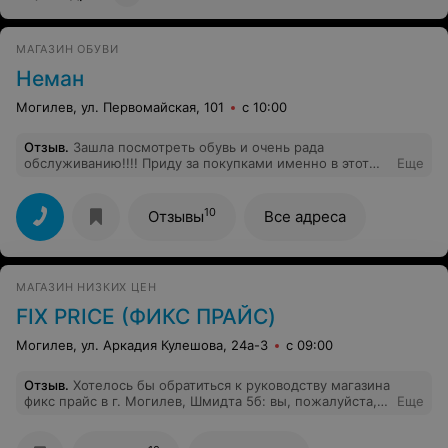
МАГАЗИН ОБУВИ
Неман
Могилев, ул. Первомайская, 101
с 10:00
Отзыв
.
Зашла посмотреть обувь и очень рада
обслуживанию!!!! Приду за покупками именно в этот
Еще
магазин.
10
Отзывы
Все адреса
МАГАЗИН НИЗКИХ ЦЕН
FIX PRICE (ФИКС ПРАЙС)
Могилев, ул. Аркадия Кулешова, 24а-3
с 09:00
Отзыв
.
Хотелось бы обратиться к руководству магазина
фикс прайс в г. Могилев, Шмидта 5б: вы, пожалуйста,
Еще
или поставьте уже наконец камеры и посадите
охранника перед компьютером, или обучите своих