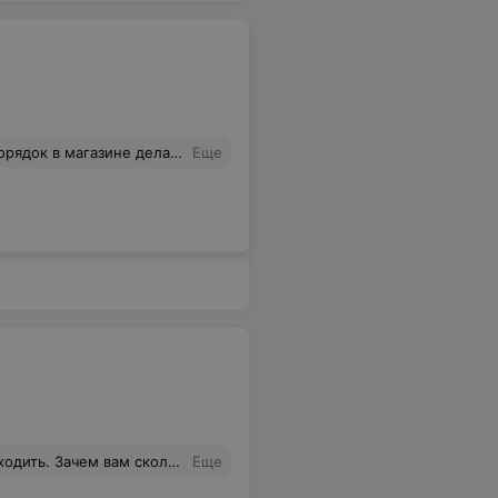
 Ценники на нижнюю полку в основном на полосе выше, из за недостатка ценникодержателей.
Еще
0 минут. Как всегда,когда много людей то на кассах мало работников.
Еще