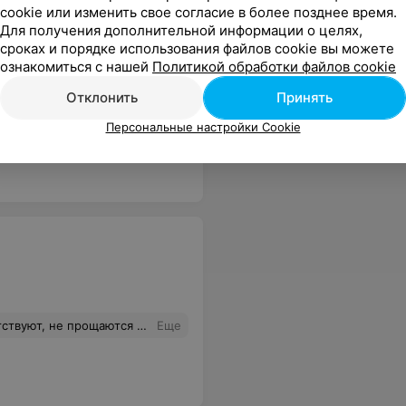
cookie или изменить свое согласие в более позднее время.
Для получения дополнительной информации о целях,
сроках и порядке использования файлов cookie вы можете
ознакомиться с нашей
Политикой обработки файлов cookie
Отклонить
Принять
всем по другому: чисто, персонал приветлив, выбрала одну пару, но молодой человек уговорил купить 3, по цене 2, да ещё и от Кардена, спасибо ему!
Еще
Персональные настройки Cookie
ится мусорная свалка! Бардак одним словом на зале и с персоналом! Просьба провести беседу со своим персоналом и лишить премии! Больше в этот магазин ни ногой!
Еще