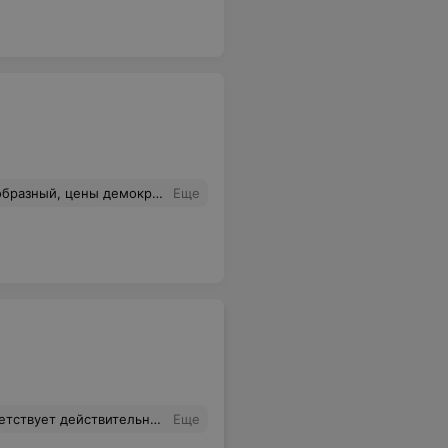
 хотя-бы один раз, понравится. Продавцы консультируют, помогают в подборе товара. Посещаю постоянно.
Еще
твует действительности.
Еще