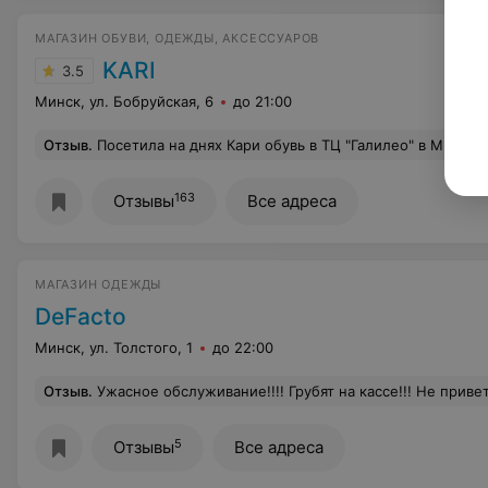
МАГАЗИН ОБУВИ, ОДЕЖДЫ, АКСЕССУАРОВ
KARI
3.5
Минск, ул. Бобруйская, 6
до 21:00
Отзыв
.
Посетила на днях Кари обувь в ТЦ "Галилео" в Минске. Товара много, но всё грязно, цена товара не соответствует, не аккуратно все. Персонал сам по себе, хотела купить себе кожаную обувь французского дизайнера, но желание отпало... Ужасссс!!!! Прошу руководство предпринять все меры, что бы навести там порядок!!! А вот в ТЦ Столица, все со
163
Отзывы
Все адреса
МАГАЗИН ОДЕЖДЫ
DeFacto
Минск, ул. Толстого, 1
до 22:00
Отзыв
.
Ужасное обслуживание!!!! Грубят на кассе!!! Не приветствуют, не прощаются элементарно!!! Не соблюдают санитарные нормы!!! Непонятно кто обслуживает вас на кассе!!! По виду подходит менеджер, максимально грубо разговаривает!!!! Неприятнейшее ощущение и настроение после такого магазина!!! Большие очереди, где рассчитывает один кассир! За спиной кассира такое ощущение наход
5
Отзывы
Все адреса