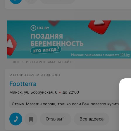
ЭФФЕКТИВНАЯ РЕКЛАМА НА САЙТЕ
МАГАЗИН ОБУВИ И ОДЕЖДЫ
Footterra
Минск, ул. Бобруйская, 6
до 22:00
Отзыв
.
Магазин хорош, только если Вам повезло купить качественный товар. Если же Вам не повезло, и товар оказался бракованным (а шанс на это велик, ведь производитель как всегда, Китай или Тайвань), то Вас выставят дураком, нахамят и будут делать все, лишь бы не возвращать деньги. Заодно расскажут, что носить обувь Вы не умеете. Так я waterproof обувь покупаю не для того, чтобы в ней по паркету ходить! И совсем не рассчитываю приходить с улицы с насквозь мокрыми ногами! Понятно, что всем хочется только пол
10
Отзывы
Все адреса