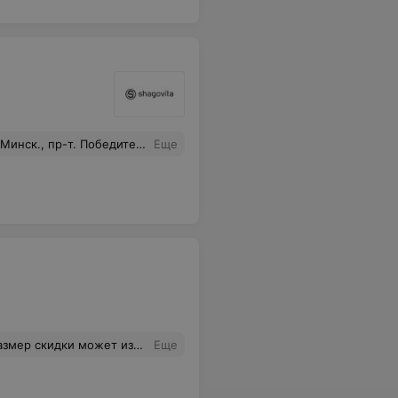
 и купили даже не одну, а две пары обуви! Великолепный магазин и сервис!!!! очень приятные ощущения от покупки!!!
Еще
го обуви с дефектами, при указании на дефект списывают на косметический дефект!
Еще