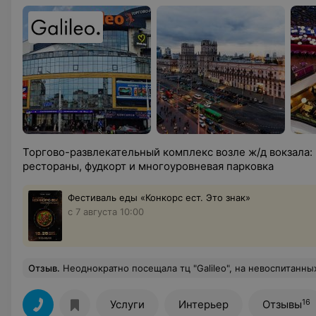
Торгово-развлекательный комплекс возле ж/д вокзала: 
рестораны, фудкорт и многоуровневая парковка
Фестиваль еды «Конкорс ест. Это знак»
с 7 августа 10:00
Отзыв
.
Неоднократно посещала тц "Galileo", на невоспитанных и грубых сотрудников не нарывалась, как пишут в отзывах ниже, скорее наоборот. Особенно, хочется отметить работу охраны, которая готова помочь и уделить время в случае необходимости. Отдельно хочется поблагодарить Арама, чуткого молодого человека, который помог
16
Услуги
Интерьер
Отзывы