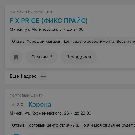
МАГАЗИН НИЗКИХ ЦЕН
FIX PRICE (ФИКС ПРАЙС)
Минск, ул. Могилёвская, 5
до 21:00
Отзыв
.
Хороший магазин! Для своего ассортимента. Весь непорядок в магазине делают сами покупатели. Если цены нет, ее делают на новый товар. Узнать можно на кассе цену, но вежливо не отвлекая от работы кассира.
10
Отзывы
Все адреса
Ещё 1 адрес
ТОРГОВЫЙ ЦЕНТР
Корона
3.0
Минск, ул. Корженевского, 26
до 23:00
Отзыв
.
Торговый центр отличный. Но я и моя семья не будет ходить. Зачем вам сколько работников,если не работают кассы? Я покупаю 10 минут, а стою в очереди ровно 3