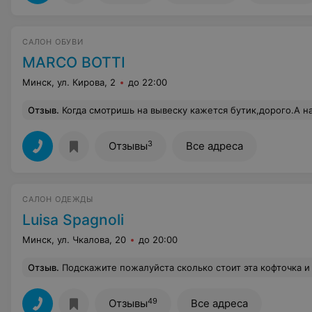
САЛОН ОБУВИ
MARCO BOTTI
Минск, ул. Кирова, 2
до 22:00
Отзыв
.
Когда смотришь на вывеску кажется бутик,дорого.А на самом деле все даже очень и не дорого и выбор непл
3
Отзывы
Все адреса
САЛОН ОДЕЖДЫ
Luisa Spagnoli
Минск, ул. Чкалова, 20
до 20:00
Отзыв
.
Подскажите пожалуйста сколько стоит эта кофточка и какие есть размеры?http://luisaspa
49
Отзывы
Все адреса