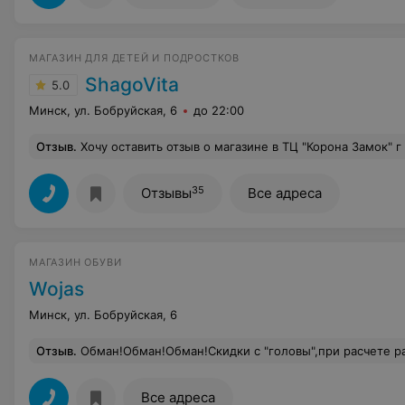
МAГAЗИН ДЛЯ ДЕТЕЙ И ПОДРОСТКОВ
ShagoVita
5.0
Минск, ул. Бобруйская, 6
до 22:00
Отзыв
.
Хочу оставить отзыв о магазине в ТЦ "Корона Замок" г Минск., пр-т. Победителей 65. Выражаю огромную благодарность продавцу Ксении Александровне! Потрясающее обслуживание! Благодаря высокому профессионализму, вежливости и внимательности мы подобрали то, что искали,
35
Отзывы
Все адреса
МАГАЗИН ОБУВИ
Wojas
Минск, ул. Бобруйская, 6
Отзыв
.
Обман!Обман!Обман!Скидки с "головы",при расчете размер скидки может измениться! Документов регламентирующие размер скидки нет в магазинах,продавцы из под полы вычитывают размер скидки!Мно
Все адреса