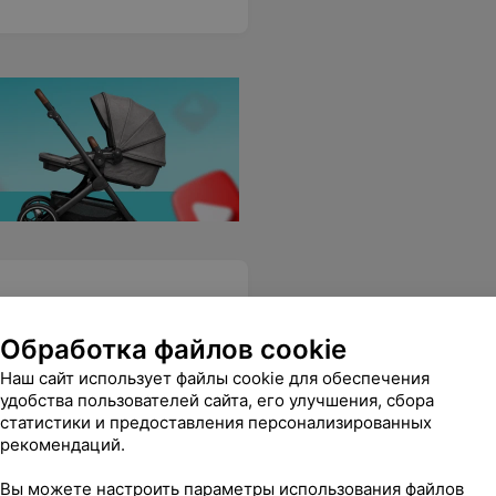
Обработка файлов cookie
Наш сайт использует файлы cookie для обеспечения
учать прибыль, но будьте добры и ответственность нести за продаваемый товар, ведь не 5 копеек стоит! Не рекомендую покупать тут обувь - при проблеме помотаете себе нервы, даже если до конца гарантийного срока далеко.
Еще
удобства пользователей сайта, его улучшения, сбора
статистики и предоставления персонализированных
рекомендаций.
Вы можете настроить параметры использования файлов