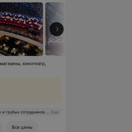
магазины, кинотеатр,
ал решать неприятный инцидент (произошёл не по вине сотрудников "Galileo"). Очень благодарна за помощь и поддержку! Удачи и процветания.
Еще
Все цены