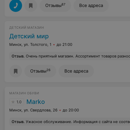
87
Отзывы
Все адреса
ДЕТСКИЙ МАГАЗИН
Детский мир
Минск, ул. Толстого, 1
до 21:00
Отзыв
.
Очень приятный магазин. Ассортимент товаров разнообразный, цены демократичные, в основном. Очень много качественного белорусского товара для детей, можно подобрать что-нибудь и для себя, имею ввиду, мамочке. Очень рекомендую посетить
26
Отзывы
Все адреса
МАГАЗИН ОБУВИ
Marko
1.0
Минск, ул. Свердлова, 26
до 20:00
Отзыв
.
Ужасное обслуживание. Информация с сайта не соответс