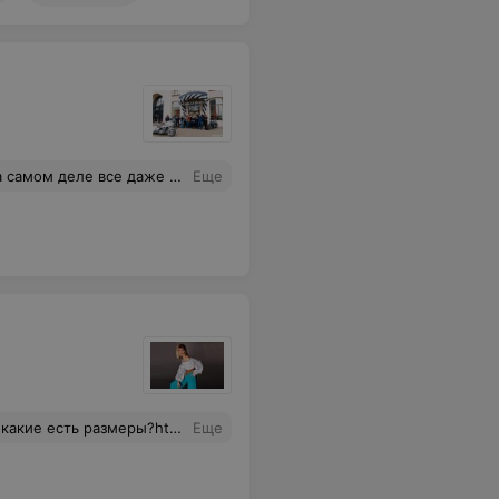
охой.Да и обслуживание ,то что надо.Спасибо.
Еще
gnoli.relax.by/gallery/94575/2451425/
Еще