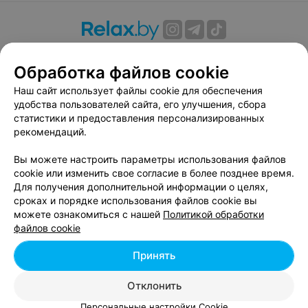
О проекте
Новости проекта
Размещение рекламы
Обработка файлов cookie
Вакансии
Публичный договор
Способы оплаты
Публичный договор по использованию сервиса
Наш сайт использует файлы cookie для обеспечения
«Афиша»
удобства пользователей сайта, его улучшения, сбора
статистики и предоставления персонализированных
Пользовательское соглашение
рекомендаций.
Написать в поддержку
Вы можете настроить параметры использования файлов
Связаться по вопросам сотрудничества
cookie или изменить свое согласие в более позднее время.
Написать руководителю relax.by
Для получения дополнительной информации о целях,
Персональные настройки cookie
сроках и порядке использования файлов cookie вы
можете ознакомиться с нашей
Политикой обработки
Обработка персональных данных
файлов cookie
Принять
© 2026 ООО «Артокс Лаб», УНП 191700409, регистрирующий орган -
Отклонить
Минский горисполком
| 220012, Республика Беларусь, г. Минск,
улица Толбухина, 2, пом. 16 | info@relax.by
Персональные настройки Cookie