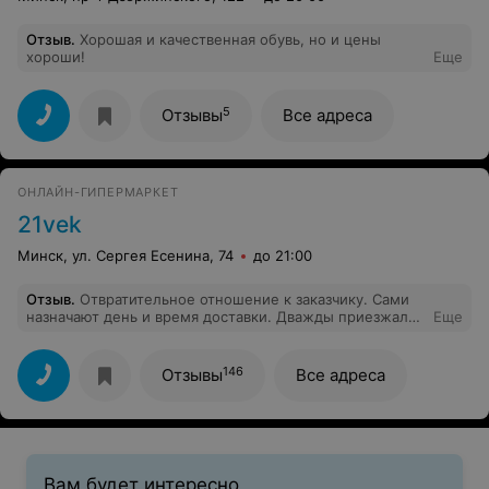
Отзыв
.
Хорошая и качественная обувь, но и цены
хороши!
Еще
5
Отзывы
Все адреса
ОНЛАЙН-ГИПЕРМАРКЕТ
21vek
Минск, ул. Сергея Есенина, 74
до 21:00
Отзыв
.
Отвратительное отношение к заказчику. Сами
назначают день и время доставки. Дважды приезжала
Еще
за 75 км от Минска, потратила время и деньги на
топливо и дважды отменили доставку. Назначили
третий раз, но как сказал старший менеджер
146
Отзывы
Все адреса
Александр доставка может не состояться по
непредвиденным обстоятельствам. Обсолютное
неуважение к заказчику. В таких случаях доставка
должна быть бесплатной. Я несу затраты, а 21 не хочет
. Поставить не могут, а расплачиваюсь я. Лучше не
связываться с таким продавцом.
Вам будет интересно